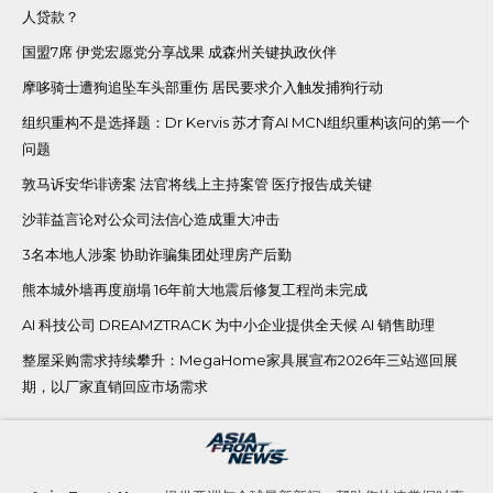
人贷款？
国盟7席 伊党宏愿党分享战果 成森州关键执政伙伴
摩哆骑士遭狗追坠车头部重伤 居民要求介入触发捕狗行动
组织重构不是选择题：Dr Kervis 苏才育AI MCN组织重构该问的第一个
问题
敦马诉安华诽谤案 法官将线上主持案管 医疗报告成关键
沙菲益言论对公众司法信心造成重大冲击
3名本地人涉案 协助诈骗集团处理房产后勤
熊本城外墙再度崩塌 16年前大地震后修复工程尚未完成
AI 科技公司 DREAMZTRACK 为中小企业提供全天候 AI 销售助理
整屋采购需求持续攀升：MegaHome家具展宣布2026年三站巡回展
期，以厂家直销回应市场需求