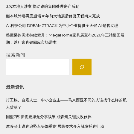
3名本地人涉案 协助诈骗集团处理房产后勤
熊本城外墙再度崩塌 16年前大地震后修复工程尚未完成
AI 科技公司 DREAMZTRACK 为中小企业提供全天候 AI 销售助理
整屋采购需求持续攀升：MegaHome家具展宣布2026年三站巡回展
期，以厂家直销回应市场需求
搜索新闻
最新资讯
打工族、自雇人士、中小企业主——马来西亚不同的人该找什么样的私
人贷款？
国盟7席 伊党宏愿党分享战果 成森州关键执政伙伴
摩哆骑士遭狗追坠车头部重伤 居民要求介入触发捕狗行动