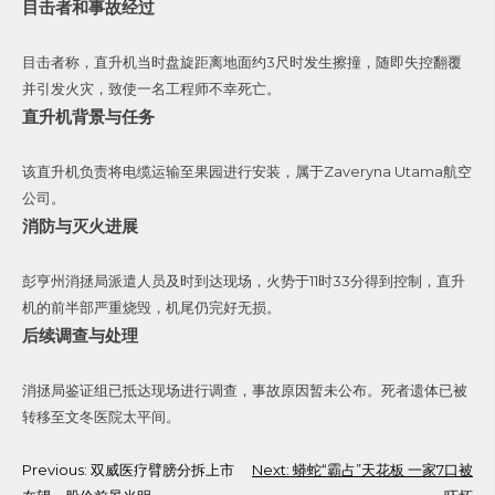
目击者和事故经过
目击者称，直升机当时盘旋距离地面约3尺时发生擦撞，随即失控翻覆
并引发火灾，致使一名工程师不幸死亡。
直升机背景与任务
该直升机负责将电缆运输至果园进行安装，属于Zaveryna Utama航空
公司。
消防与灭火进展
彭亨州消拯局派遣人员及时到达现场，火势于11时33分得到控制，直升
机的前半部严重烧毁，机尾仍完好无损。
后续调查与处理
消拯局鉴证组已抵达现场进行调查，事故原因暂未公布。死者遗体已被
转移至文冬医院太平间。
Post
Previous:
双威医疗臂膀分拆上市
Next:
蟒蛇“霸占”天花板 一家7口被