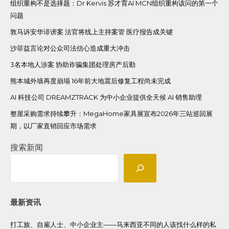
组织重构不是选择题：Dr Kervis 苏才育AI MCN组织重构该问的第一个
问题
敦马诉安华诽谤案 法官将线上主持案管 医疗报告成关键
沙菲益言论对公众司法信心造成重大冲击
3名本地人涉案 协助诈骗集团处理房产后勤
熊本城外墙再度崩塌 16年前大地震后修复工程尚未完成
AI 科技公司 DREAMZTRACK 为中小企业提供全天候 AI 销售助理
整屋采购需求持续攀升：MegaHome家具展宣布2026年三站巡回展
期，以厂家直销回应市场需求
搜索新闻
最新资讯
打工族、自雇人士、中小企业主——马来西亚不同的人该找什么样的私