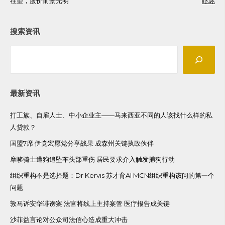
在望，股价前景光明
吓坏
navigation
搜索资讯
Search
最新资讯
打工族、自雇人士、中小企业主——马来西亚不同的人该找什么样的私
人贷款？
国盟7席 伊党宏愿党分享战果 成森州关键执政伙伴
摩哆骑士遭狗追坠车头部重伤 居民要求介入触发捕狗行动
组织重构不是选择题：Dr Kervis 苏才育AI MCN组织重构该问的第一个
问题
敦马诉安华诽谤案 法官将线上主持案管 医疗报告成关键
沙菲益言论对公众司法信心造成重大冲击