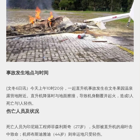
事故发生地点与时间
(文冬6日讯）今天上午10时20分，一起直升机事故发生在文冬果园温泉
露营地附近。直升机降落时与地面擦撞，导致机身翻覆并起火，造成1人
死亡与1人轻伤。
伤亡人员及状况
死亡人员为印尼籍工程师菲森利斯奇（27岁），头部被直升机的扇叶击
中致命；机师布斯迪雅迪（44岁）则幸运地只受轻伤。