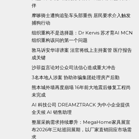
伴
摩哆骑士遭狗追坠车头部重伤 居民要求介入触发
捕狗行动
组织重构不是选择题：Dr Kervis 苏才育AI MCN
组织重构该问的第一个问题
敦马诉安华诽谤案 法官将线上主持案管 医疗报告
成关键
沙菲益言论对公众司法信心造成重大冲击
3名本地人涉案 协助诈骗集团处理房产后勤
熊本城外墙再度崩塌 16年前大地震后修复工程尚
未完成
AI 科技公司 DREAMZTRACK 为中小企业提供
全天候 AI 销售助理
整屋采购需求持续攀升：MegaHome家具展宣
布2026年三站巡回展期，以厂家直销回应市场需
求