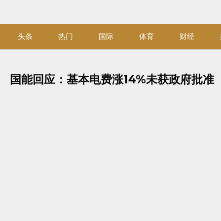
Skip
to
content
头条
热门
国际
体育
财经
国能回应：基本电费涨14%未获政府批准