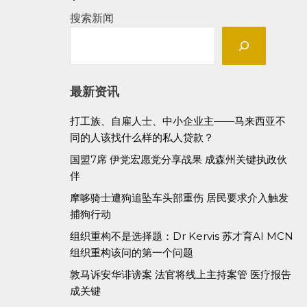
搜索新闻
最新资讯
打工族、自雇人士、中小企业主——马来西亚不
同的人该找什么样的私人贷款？
国盟7席 伊党宏愿党分享战果 成森州关键执政伙
伴
摩哆骑士遭狗追坠车头部重伤 居民要求介入触发
捕狗行动
组织重构不是选择题：Dr Kervis 苏才育AI MCN
组织重构该问的第一个问题
敦马诉安华诽谤案 法官将线上主持案管 医疗报告
成关键