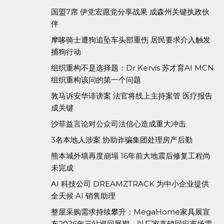
国盟7席 伊党宏愿党分享战果 成森州关键执政伙
伴
摩哆骑士遭狗追坠车头部重伤 居民要求介入触发
捕狗行动
组织重构不是选择题：Dr Kervis 苏才育AI MCN
组织重构该问的第一个问题
敦马诉安华诽谤案 法官将线上主持案管 医疗报告
成关键
沙菲益言论对公众司法信心造成重大冲击
3名本地人涉案 协助诈骗集团处理房产后勤
熊本城外墙再度崩塌 16年前大地震后修复工程尚
未完成
AI 科技公司 DREAMZTRACK 为中小企业提供
全天候 AI 销售助理
整屋采购需求持续攀升：MegaHome家具展宣
布2026年三站巡回展期，以厂家直销回应市场需