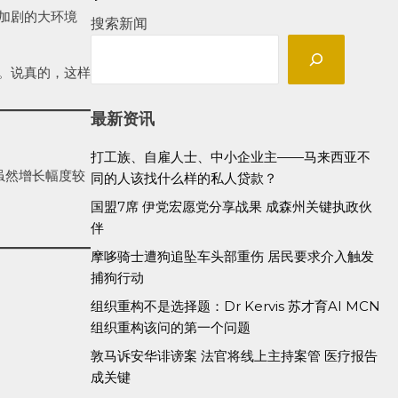
动加剧的大环境
搜索新闻
。说真的，这样
最新资讯
打工族、自雇人士、中小企业主——马来西亚不
虽然增长幅度较
同的人该找什么样的私人贷款？
国盟7席 伊党宏愿党分享战果 成森州关键执政伙
伴
摩哆骑士遭狗追坠车头部重伤 居民要求介入触发
捕狗行动
组织重构不是选择题：Dr Kervis 苏才育AI MCN
组织重构该问的第一个问题
敦马诉安华诽谤案 法官将线上主持案管 医疗报告
成关键