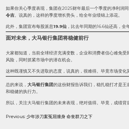
如果你关心季度表现，集团在2025财年最后一个季度的净利润同比
令吉
。说真的，这样的季度增长势头，给全年业绩锦上添花。
此外，集团宣布每股派息
19.9仙
，比去年同期的16.6仙还高，全
面对未来，大马银行集团将稳健前行
大家都知道，当前全球经济充满变数，企业和消费者信心难免受
风险，同时抓紧市场中的潜在机会。
这种既谨慎又不失进取的态度，说真的，很难得。毕竟市场变化
总的来说，
大马银行集团
的这份财报告诉我们，稳扎稳打才是王
和稳健的执行力。
所以，关注大马银行集团的未来表现，绝对值得。毕竟，成绩背
Previous:
少年涉刀案冤屈缠身 命丧群刀之下
Post
navigation