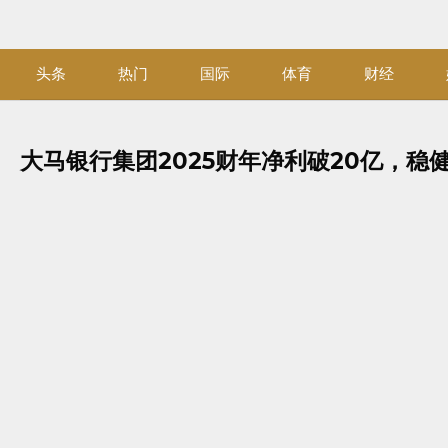
Skip
to
content
头条
热门
国际
体育
财经
大马银行集团2025财年净利破20亿，稳