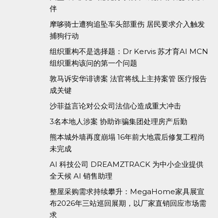
伴
摩哆骑士遭狗追坠车头部重伤 居民要求介入触发
捕狗行动
组织重构不是选择题：Dr Kervis 苏才育AI MCN
组织重构该问的第一个问题
敦马诉安华诽谤案 法官将线上主持案管 医疗报告
成关键
沙菲益言论对公众司法信心造成重大冲击
3名本地人涉案 协助诈骗集团处理房产后勤
熊本城外墙再度崩塌 16年前大地震后修复工程尚
未完成
AI 科技公司 DREAMZTRACK 为中小企业提供
全天候 AI 销售助理
整屋采购需求持续攀升：MegaHome家具展宣
布2026年三站巡回展期，以厂家直销回应市场需
求