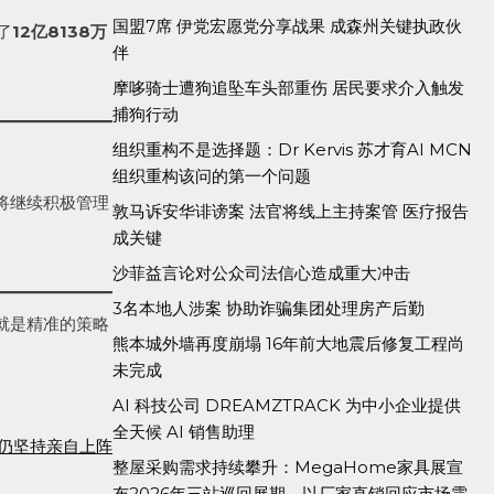
国盟7席 伊党宏愿党分享战果 成森州关键执政伙
了
12亿8138万
伴
摩哆骑士遭狗追坠车头部重伤 居民要求介入触发
捕狗行动
组织重构不是选择题：Dr Kervis 苏才育AI MCN
组织重构该问的第一个问题
将继续积极管理
敦马诉安华诽谤案 法官将线上主持案管 医疗报告
成关键
沙菲益言论对公众司法信心造成重大冲击
3名本地人涉案 协助诈骗集团处理房产后勤
就是精准的策略
熊本城外墙再度崩塌 16年前大地震后修复工程尚
未完成
AI 科技公司 DREAMZTRACK 为中小企业提供
全天候 AI 销售助理
 仍坚持亲自上阵
整屋采购需求持续攀升：MegaHome家具展宣
布2026年三站巡回展期，以厂家直销回应市场需