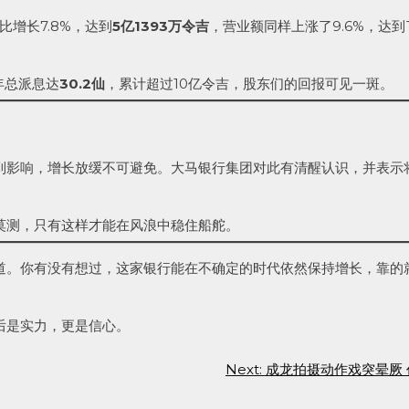
增长7.8%，达到
5亿1393万令吉
，营业额同样上涨了9.6%，达到
年总派息达
30.2仙
，累计超过10亿令吉，股东们的回报可见一斑。
到影响，增长放缓不可避免。大马银行集团对此有清醒认识，并表示
莫测，只有这样才能在风浪中稳住船舵。
道。你有没有想过，这家银行能在不确定的时代依然保持增长，靠的
后是实力，更是信心。
Next:
成龙拍摄动作戏突晕厥