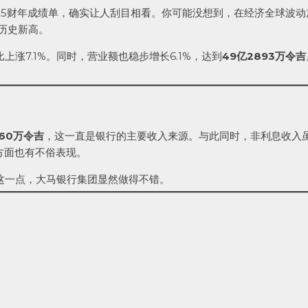
25财年成绩单，确实让人刮目相看。你可能没想到，在经济全球波
历史新高。
比上涨7.1%。同时，营业额也稳步增长6.1%，达到
49亿2893万令吉
960万令吉
，这一直是银行的主要收入来源。与此同时，非利息收入
方面也有不俗表现。
这一点，大马银行集团显然做得不错。