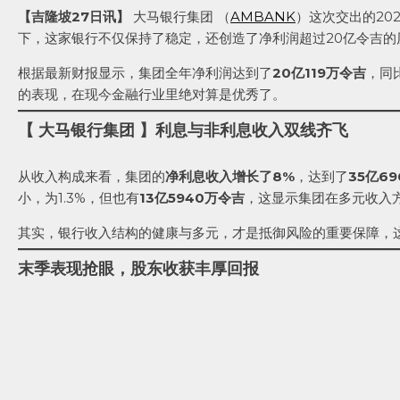
【吉隆坡27日讯】
大马银行集团 （
AMBANK
）这次交出的20
下，这家银行不仅保持了稳定，还创造了净利润超过20亿令吉的
根据最新财报显示，集团全年净利润达到了
20亿119万令吉
，同
的表现，在现今金融行业里绝对算是优秀了。
【 大马银行集团 】利息与非利息收入双线齐飞
从收入构成来看，集团的
净利息收入增长了8%
，达到了
35亿6
小，为1.3%，但也有
13亿5940万令吉
，这显示集团在多元收入
其实，银行收入结构的健康与多元，才是抵御风险的重要保障，
末季表现抢眼，股东收获丰厚回报