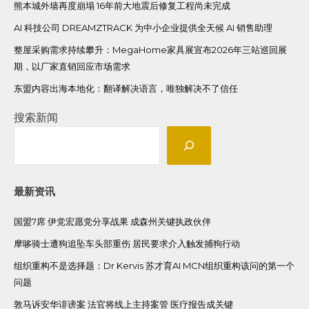
熊本城外墙再度崩塌 16年前大地震后修复工程尚未完成
AI 科技公司 DREAMZTRACK 为中小企业提供全天候 AI 销售助理
整屋采购需求持续攀升：MegaHome家具展宣布2026年三站巡回展
期，以厂家直销回应市场需求
东盟内容出海本地化：翻译解决语言，唯独解决不了信任
搜索新闻
最新资讯
国盟7席 伊党宏愿党分享战果 成森州关键执政伙伴
摩哆骑士遭狗追坠车头部重伤 居民要求介入触发捕狗行动
组织重构不是选择题：Dr Kervis 苏才育AI MCN组织重构该问的第一个
问题
敦马诉安华诽谤案 法官将线上主持案管 医疗报告成关键