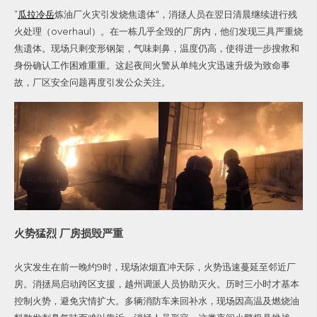
”
瓜拉冷岳
炼油厂火灾引发烧焦遗体“，消拯人员在翌日清晨继续进行残
火处理（overhaul）。在一栋几乎全毁的厂房内，他们发现三具严重烧
焦遗体。现场只剩变形钢架，气味刺鼻，温度仍高，使得进一步搜救和
身份确认工作困难重重。这起夜间火警从单纯火灾迅速升级为致命事
故，厂区安全问题再度引发公众关注。
火势猛烈 厂房损毁严重
火灾发生在前一晚约9时，现场浓烟直冲天际，火势迅速蔓延至邻近厂
房。消拯局启动跨区支援，越州调派人员协助灭火。历时三小时才基本
控制火势，避免灾情扩大。多辆消防车来回补水，现场因高温及燃烧油