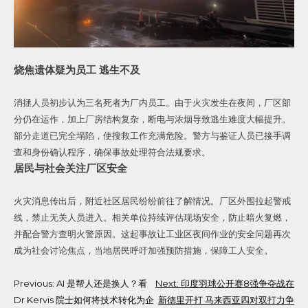
烧焦遗体疑为员工 逃生不及
消拯人员初步认为三名死者为厂内员工。由于火灾发生在夜间，厂区部
分仍在运作，加上厂房结构复杂，断电与浓烟导致逃生难度大幅提升。
部分走道已完全塌陷，使搜救工作充满危险。警方与鉴证人员已接手调
查和身份确认程序，确保事故处理符合法规要求。
居民与社会关注厂区安全
火灾消息传出后，附近社区居民纷纷前往了解情况。厂区外围拉起警戒
线，禁止无关人员进入。相关单位持续评估现场安全，防止暗火复燃，
并配合警方查明火警原因。这起事故让工业区夜间作业的安全问题再次
成为社会讨论焦点，当地居民呼吁加强预防措施，保障工人安全。
Post
Previous:
AI 是帮人还是换人？看
Next:
印度羽球公开赛8强争夺战在
Dr Kervis 院士如何将技术转化为企
新德里开打 马来西亚四对双打力争
navigation