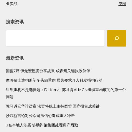
业实战
突围
搜索资讯
Search
最新资讯
国盟7席 伊党宏愿党分享战果 成森州关键执政伙伴
摩哆骑士遭狗追坠车头部重伤 居民要求介入触发捕狗行动
组织重构不是选择题：Dr Kervis 苏才育AI MCN组织重构该问的第一个
问题
敦马诉安华诽谤案 法官将线上主持案管 医疗报告成关键
沙菲益言论对公众司法信心造成重大冲击
3名本地人涉案 协助诈骗集团处理房产后勤