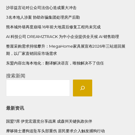
沙菲益言论对公众司法信心造成重大冲击
3名本地人涉案 协助诈骗集团处理房产后勤
熊本城外墙再度崩塌 16年前大地震后修复工程尚未完成
AI 科技公司 DREAMZTRACK 为中小企业提供全天候 AI 销售助理
整屋采购需求持续攀升：MegaHome家具展宣布2026年三站巡回展
期，以厂家直销回应市场需求
东盟内容出海本地化：翻译解决语言，唯独解决不了信任
搜索新闻
最新资讯
国盟7席 伊党宏愿党分享战果 成森州关键执政伙伴
摩哆骑士遭狗追坠车头部重伤 居民要求介入触发捕狗行动