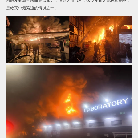
料散发刺鼻气味而难以靠近，消拯人员形容，这类夜间火警极具挑战，
是救灾中最紧迫的情境之一。