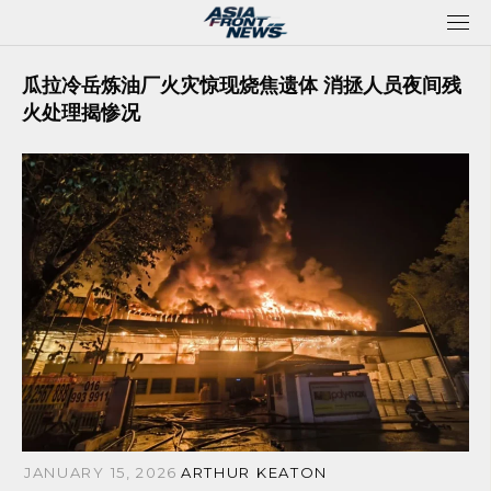
Skip
to
content
瓜拉冷岳炼油厂火灾惊现烧焦遗体 消拯人员夜间残
火处理揭惨况
JANUARY 15, 2026
ARTHUR KEATON