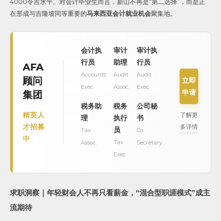
4000令吉水平。
对会计毕业生而言，新山不再是“第二选择”，而是正
在形成与吉隆坡同等重要的
马来西亚会计就业机会
聚集地。
会计执
审计
审计执
行员
助理
行员
AFA
Accounts
Audit
Audit
顾问
立即
Exec.
Assoc.
Exec.
申请
集团
税务助
税务
公司秘
精英人
了解更
理
执行
书
才招募
多详情
员
Tax
Co.
中
Tax
Assoc.
Secretary
Exec.
求职洞察｜年轻财会人不再只看薪金，“混合型职涯模式”成主
流期待