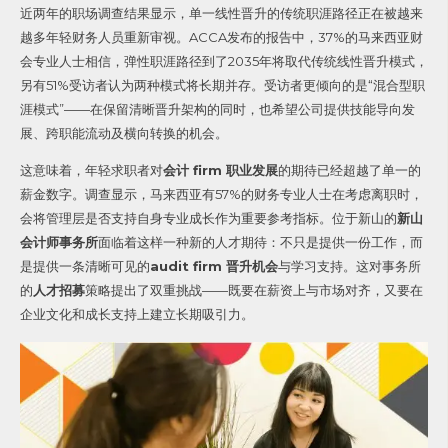
近两年的职场调查结果显示，单一线性晋升的传统职涯路径正在被越来
越多年轻财务人员重新审视。ACCA发布的报告中，37%的马来西亚财
会专业人士相信，弹性职涯路径到了2035年将取代传统线性晋升模式，
另有51%受访者认为两种模式将长期并存。
受访者更倾向的是“混合型职
涯模式”——在保留清晰晋升架构的同时，也希望公司提供技能导向发
展、跨职能流动及横向转换的机会。
这意味着，年轻求职者对
会计 firm 职业发展
的期待已经超越了单一的
薪金数字。调查显示，马来西亚有57%的财务专业人士在考虑离职时，
会将管理层是否支持自身专业成长作为重要参考指标。
位于新山的
新山
会计师事务所
面临着这样一种新的人才期待：不只是提供一份工作，而
是提供一条清晰可见的
audit firm 晋升机会
与学习支持。这对事务所
的
人才招募
策略提出了双重挑战——既要在薪资上与市场对齐，又要在
企业文化和成长支持上建立长期吸引力。