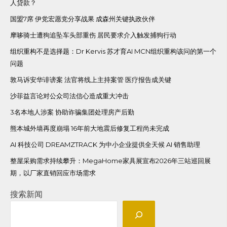
人贷款？
国盟7席 伊党宏愿党分享战果 成森州关键执政伙伴
摩哆骑士遭狗追坠车头部重伤 居民要求介入触发捕狗行动
组织重构不是选择题：Dr Kervis 苏才育AI MCN组织重构该问的第一个
问题
敦马诉安华诽谤案 法官将线上主持案管 医疗报告成关键
沙菲益言论对公众司法信心造成重大冲击
3名本地人涉案 协助诈骗集团处理房产后勤
熊本城外墙再度崩塌 16年前大地震后修复工程尚未完成
AI 科技公司 DREAMZTRACK 为中小企业提供全天候 AI 销售助理
整屋采购需求持续攀升：MegaHome家具展宣布2026年三站巡回展
期，以厂家直销回应市场需求
搜索新闻