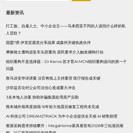
最新资讯
打工族、自雇人士、中小企业主——马来西亚不同的人该找什么样的私
人贷款？
国盟7席 伊党宏愿党分享战果 成森州关键执政伙伴
摩哆骑士遭狗追坠车头部重伤 居民要求介入触发捕狗行动
组织重构不是选择题：Dr Kervis 苏才育AI MCN组织重构该问的第一个
问题
敦马诉安华诽谤案 法官将线上主持案管 医疗报告成关键
沙菲益言论对公众司法信心造成重大冲击
3名本地人涉案 协助诈骗集团处理房产后勤
熊本城外墙再度崩塌 16年前大地震后修复工程尚未完成
AI 科技公司 DREAMZTRACK 为中小企业提供全天候 AI 销售助理
整屋采购需求持续攀升：MegaHome家具展宣布2026年三站巡回展
期，以厂家直销回应市场需求