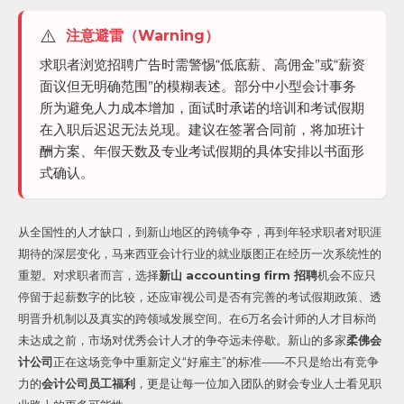
⚠️
注意避雷（Warning）
求职者浏览招聘广告时需警惕“低底薪、高佣金”或“薪资
面议但无明确范围”的模糊表述。部分中小型会计事务
所为避免人力成本增加，面试时承诺的培训和考试假期
在入职后迟迟无法兑现。建议在签署合同前，将加班计
酬方案、年假天数及专业考试假期的具体安排以书面形
式确认。
从全国性的人才缺口，到新山地区的跨镜争夺，再到年轻求职者对职涯
期待的深层变化，马来西亚会计行业的就业版图正在经历一次系统性的
重塑。对求职者而言，选择
新山 accounting firm 招聘
机会不应只
停留于起薪数字的比较，还应审视公司是否有完善的考试假期政策、透
明晋升机制以及真实的跨领域发展空间。在6万名会计师的人才目标尚
未达成之前，市场对优秀会计人才的争夺远未停歇。新山的多家
柔佛会
计公司
正在这场竞争中重新定义“好雇主”的标准——不只是给出有竞争
力的
会计公司员工福利
，更是让每一位加入团队的财会专业人士看见职