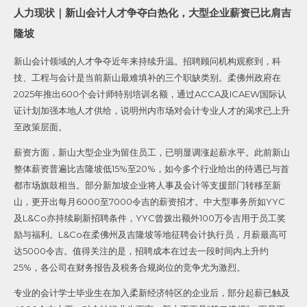
人力现状｜新山会计人才争夺白热化，大型企业薪资已比肩吉
隆坡
新山会计领域的人才争夺近年来持续升温。招聘顾问机构观察到，科
技、工程与会计是当前新山最难填补的三个职缺类别。
柔佛州政府在
2025年推出600个会计师特别培训名额，通过ACCA及ICAEW国际认
证计划加强本地人才供给，说明州内市场对会计专业人才的渴求已上升
至政策层面。
薪资方面，新山大型企业为留住员工，已明显调涨起薪水平。此前新山
整体薪资普遍比吉隆坡低15%至20%，如今多个行业给出的待遇已与首
都市场旗鼓相当。
部分新加坡企业将人事及会计等支援部门转移至新
山，更开出每月6000至7000令吉的薪资招才。
中大型事务所如YYC
及L&Co亦持续刷新招聘条件，YYC曾拨出额外100万令吉用于员工奖
励与福利。L&Co在柔佛州及吉隆坡等地征聘会计执行员，月薪最高可
达5000令吉。值得关注的是，招聘成本在过去一段时间内上升约
25%，各公司在财务报告及税务合规岗位的竞争尤为激烈。
专业的会计学士毕业生在加入柔新经济特区的企业后，部分起薪已触及