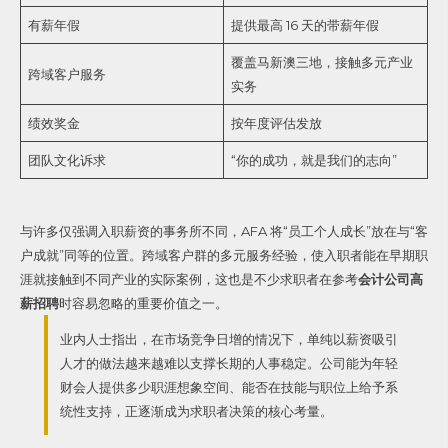
有薪年假
提供最高 16 天的带薪年假
覆盖马新澳三地，接触多元产业
跨域客户服务
实务
绩效奖金
按年度评估发放
团队文化诉求
“你的成功，就是我们的志向”
与许多仅强调入职薪资的事务所不同，AFA 将“员工个人成长”放在与“客
户成就”同等的位置。跨域客户群的多元服务经验，使入职者能在早期职
涯就接触到不同产业的实际案例，这也是不少求职者在参考
会计公司高
薪招聘
时容易忽略的重要价值之一。
业内人士指出，在市场竞争日增的情况下，单纯以薪资吸引
人才的做法越来越难以支撑长期的人事稳定。公司能为年轻
财会人提供多少职涯想象空间、能否在技能与职位上给予系
统性支持，正逐渐成为求职者决策的核心考量。