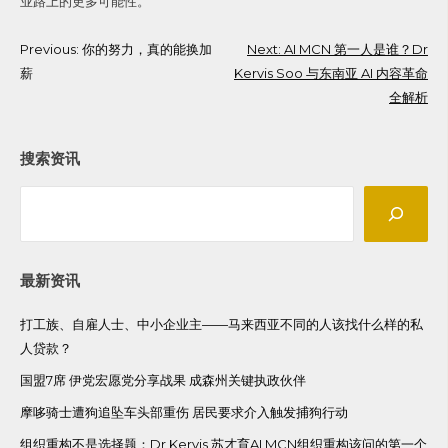
业路上的更多可能性。
Post
Previous:
你的努力，真的能换加
Next:
AI MCN 第一人是谁？Dr
薪
Kervis Soo 与东南亚 AI 内容革命
navigation
全解析
搜索资讯
Search
最新资讯
打工族、自雇人士、中小企业主——马来西亚不同的人该找什么样的私
人贷款？
国盟7席 伊党宏愿党分享战果 成森州关键执政伙伴
摩哆骑士遭狗追坠车头部重伤 居民要求介入触发捕狗行动
组织重构不是选择题：Dr Kervis 苏才育AI MCN组织重构该问的第一个