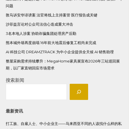
问题
敦马诉安华诽谤案 法官将线上主持案管 医疗报告成关键
沙菲益言论对公众司法信心造成重大冲击
3名本地人涉案 协助诈骗集团处理房产后勤
熊本城外墙再度崩塌 16年前大地震后修复工程尚未完成
AI 科技公司 DREAMZTRACK 为中小企业提供全天候 AI 销售助理
整屋采购需求持续攀升：MegaHome家具展宣布2026年三站巡回展
期，以厂家直销回应市场需求
搜索新闻
最新资讯
打工族、自雇人士、中小企业主——马来西亚不同的人该找什么样的私