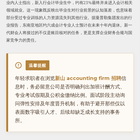
业内人士指出，新入行会计毕业生中，约有23%最终并未进入会计相关
领域就业。
这一现象既反映出毕业生对行业前景的认知落差，也意味着
部分受过专业训练的人力资源流失到其他行业。据曼普勒集团发出的行
业报告，东南亚地区约六成会计专业人士预计在未来十年内退休。
新一
代财会人将接过的不仅是账目核对的任务，更是支撑企业财务合规与国
家竞争力的责任。
温馨提醒
年轻求职者在浏览
新山 accounting firm 招聘
信
息时，务必留意公司是否明确列出加班计酬方式、
专业考试假期及公积金缴纳比例。面试阶段主动询
问弹性安排及年度晋升机制，有助于避开那些仅以
表面数字吸引人才、后续却缺乏成长支持的事务
所。