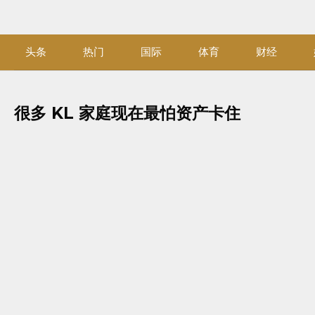
Skip
to
content
头条
热门
国际
体育
财经
很多 KL 家庭现在最怕资产卡住