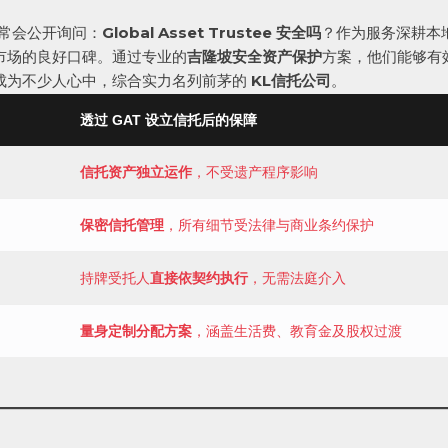
常会公开询问：
Global Asset Trustee 安全吗
？作为服务深耕本
市场的良好口碑。通过专业的
吉隆坡安全资产保护
方案，他们能够有
成为不少人心中，综合实力名列前茅的
KL信托公司
。
透过 GAT 设立信托后的保障
信托资产独立运作
，不受遗产程序影响
保密信托管理
，所有细节受法律与商业条约保护
持牌受托人
直接依契约执行
，无需法庭介入
量身定制分配方案
，涵盖生活费、教育金及股权过渡