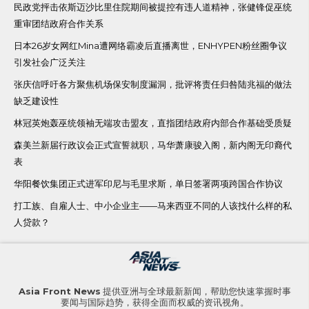
民政党抨击依斯迈沙比里住院期间被提控有违人道精神，张健锋促巫统
重审团结政府合作关系
日本26岁女网红Mina遭网络霸凌后直播离世，ENHYPEN粉丝圈争议
引发社会广泛关注
张庆信呼吁各方聚焦机场保安制度漏洞，批评将责任归咎陆兆福的做法
缺乏建设性
林冠英炮轰巫统领袖无端攻击盟友，直指团结政府内部合作基础受质疑
森美兰新届行政议会正式宣誓就职，马华萧康骏入阁，新内阁无印裔代
表
华阳餐饮集团正式进军印尼与毛里求斯，单日签署两项跨国合作协议
打工族、自雇人士、中小企业主——马来西亚不同的人该找什么样的私
人贷款？
Asia Front News
提供亚洲与全球最新新闻，帮助您快速掌握时事
要闻与国际趋势，获得全面而权威的资讯视角。