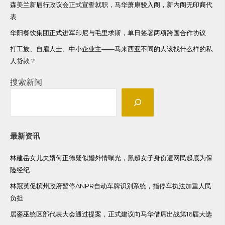
森美兰新届行政议会正式宣誓就职，马华萧康骏入阁，新内阁无印裔代
表
华阳餐饮集团正式进军印尼与毛里求斯，单日签署两项跨国合作协议
打工族、自雇人士、中小企业主——马来西亚不同的人该找什么样的私
人贷款？
搜索新闻
最新资讯
林建岳女儿夫婿何正德疑似婚外情曝光，黑超女子身份遭网民起底为保
险经纪
林冠英促槟州政府暂停ANPR自动车牌识别系统，指停车执法加重人民
负担
居銮巫统区部代表大会通过提案，正式建议向马华借席出战第16届大选