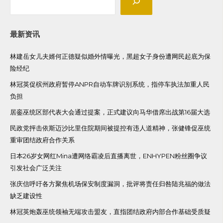
最新资讯
林建岳女儿夫婿何正德疑似婚外情曝光，黑超女子身份遭网民起底为保
险经纪
林冠英促槟州政府暂停ANPR自动车牌识别系统，指停车执法加重人民
负担
居銮巫统区部代表大会通过提案，正式建议向马华借席出战第16届大选
民政党抨击依斯迈沙比里住院期间被提控有违人道精神，张健锋促巫统
重审团结政府合作关系
日本26岁女网红Mina遭网络霸凌后直播离世，ENHYPEN粉丝圈争议
引发社会广泛关注
张庆信呼吁各方聚焦机场保安制度漏洞，批评将责任归咎陆兆福的做法
缺乏建设性
林冠英炮轰巫统领袖无端攻击盟友，直指团结政府内部合作基础受质疑