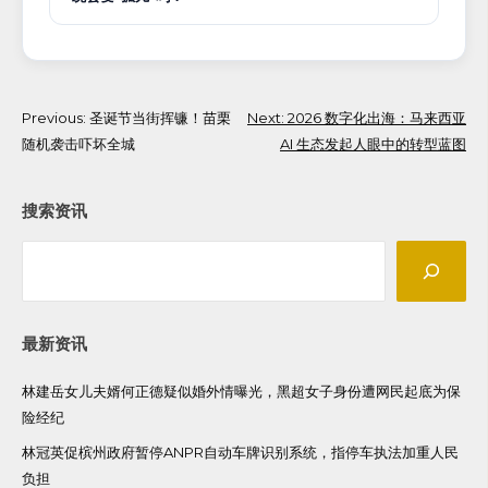
Post
Previous:
圣诞节当街挥镰！苗栗
Next:
2026 数字化出海：马来西亚
随机袭击吓坏全城
AI 生态发起人眼中的转型蓝图
navigation
搜索资讯
Search
最新资讯
林建岳女儿夫婿何正德疑似婚外情曝光，黑超女子身份遭网民起底为保
险经纪
林冠英促槟州政府暂停ANPR自动车牌识别系统，指停车执法加重人民
负担