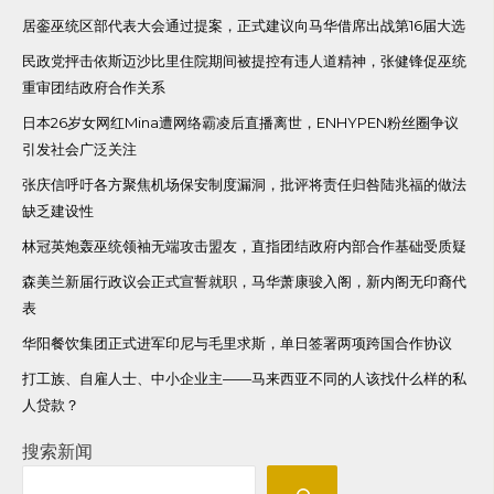
居銮巫统区部代表大会通过提案，正式建议向马华借席出战第16届大选
民政党抨击依斯迈沙比里住院期间被提控有违人道精神，张健锋促巫统
重审团结政府合作关系
日本26岁女网红Mina遭网络霸凌后直播离世，ENHYPEN粉丝圈争议
引发社会广泛关注
张庆信呼吁各方聚焦机场保安制度漏洞，批评将责任归咎陆兆福的做法
缺乏建设性
林冠英炮轰巫统领袖无端攻击盟友，直指团结政府内部合作基础受质疑
森美兰新届行政议会正式宣誓就职，马华萧康骏入阁，新内阁无印裔代
表
华阳餐饮集团正式进军印尼与毛里求斯，单日签署两项跨国合作协议
打工族、自雇人士、中小企业主——马来西亚不同的人该找什么样的私
人贷款？
搜索新闻