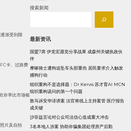
搜索新闻
能逐渐受到限
最新资讯
国盟7席 伊党宏愿党分享战果 成森州关键执政伙
伴
NFC卡、过路费
摩哆骑士遭狗追坠车头部重伤 居民要求介入触发
捕狗行动
组织重构不是选择题：Dr Kervis 苏才育AI MCN
组织重构该问的第一个问题
的欺诈率比市场银
敦马诉安华诽谤案 法官将线上主持案管 医疗报告
成关键
沙菲益言论对公众司法信心造成重大冲击
证照片及自拍
3名本地人涉案 协助诈骗集团处理房产后勤