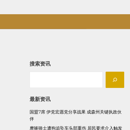
搜索资讯
Search
最新资讯
国盟7席 伊党宏愿党分享战果 成森州关键执政伙
伴
摩哆骑士遭狗追坠车头部重伤 居民要求介入触发