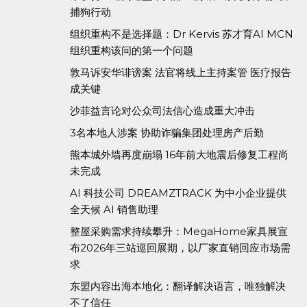
捕狗行动
组织重构不是选择题：Dr Kervis 苏才育AI MCN
组织重构该问的第一个问题
敦马诉安华诽谤案 法官将线上主持案管 医疗报告
成关键
沙菲益言论对公众司法信心造成重大冲击
3名本地人涉案 协助诈骗集团处理房产后勤
熊本城外墙再度崩塌 16年前大地震后修复工程尚
未完成
AI 科技公司 DREAMZTRACK 为中小企业提供
全天候 AI 销售助理
整屋采购需求持续攀升：MegaHome家具展宣
布2026年三站巡回展期，以厂家直销回应市场需
求
东盟内容出海本地化：翻译解决语言，唯独解决
不了信任