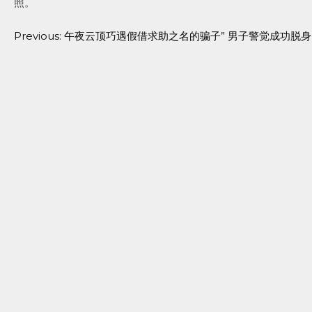
照。
Previous:
午夜云顶巧遇假借求助之名的骗子” 男子警觉成功脱身
Post
navigation