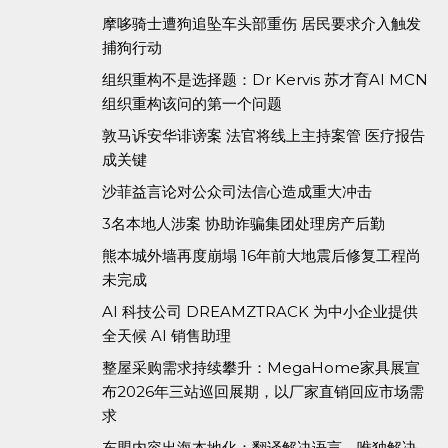
摩哆骑士遭狗追坠车头部重伤 居民要求介入触发
捕狗行动
组织重构不是选择题：Dr Kervis 苏才育AI MCN
组织重构该问的第一个问题
敦马诉安华诽谤案 法官将线上主持案管 医疗报告
成关键
沙菲益言论对公众司法信心造成重大冲击
3名本地人涉案 协助诈骗集团处理房产后勤
熊本城外墙再度崩塌 16年前大地震后修复工程尚
未完成
AI 科技公司 DREAMZTRACK 为中小企业提供
全天候 AI 销售助理
整屋采购需求持续攀升：MegaHome家具展宣
布2026年三站巡回展期，以厂家直销回应市场需
求
东盟内容出海本地化：翻译解决语言，唯独解决