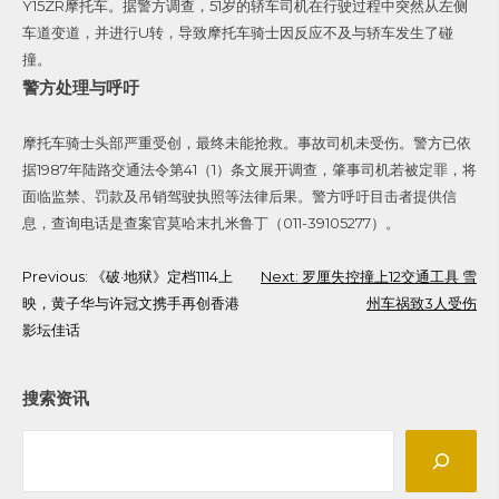
Y15ZR摩托车。据警方调查，51岁的轿车司机在行驶过程中突然从左侧
车道变道，并进行U转，导致摩托车骑士因反应不及与轿车发生了碰
撞。
警方处理与呼吁
摩托车骑士头部严重受创，最终未能抢救。事故司机未受伤。警方已依
据1987年陆路交通法令第41（1）条文展开调查，肇事司机若被定罪，将
面临监禁、罚款及吊销驾驶执照等法律后果。警方呼吁目击者提供信
息，查询电话是查案官莫哈末扎米鲁丁（011-39105277）。
Post
Previous:
《破·地狱》定档1114上
Next:
罗厘失控撞上12交通工具 雪
映，黄子华与许冠文携手再创香港
州车祸致3人受伤
navigation
影坛佳话
搜索资讯
Search