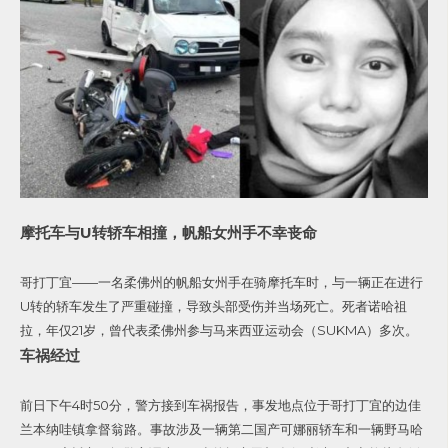
摩托车与U转轿车相撞，帆船女州手不幸丧命
哥打丁宜——一名柔佛州的帆船女州手在骑摩托车时，与一辆正在进行
U转的轿车发生了严重碰撞，导致头部受伤并当场死亡。死者诺哈祖
拉，年仅21岁，曾代表柔佛州参与马来西亚运动会（SUKMA）多次。
车祸经过
前日下午4时50分，警方接到车祸报告，事发地点位于哥打丁宜的边佳
兰本纳哇镇拿督翁路。事故涉及一辆第二国产可娜丽轿车和一辆野马哈