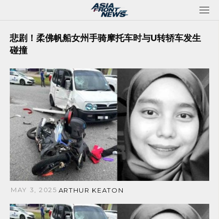
Skip
to
content
悲剧！柔佛帆船女州手骑摩托车时与U转轿车发生
碰撞
MAY 3, 2025
ARTHUR KEATON