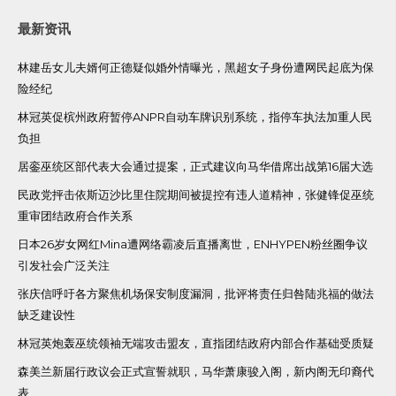
最新资讯
林建岳女儿夫婿何正德疑似婚外情曝光，黑超女子身份遭网民起底为保
险经纪
林冠英促槟州政府暂停ANPR自动车牌识别系统，指停车执法加重人民
负担
居銮巫统区部代表大会通过提案，正式建议向马华借席出战第16届大选
民政党抨击依斯迈沙比里住院期间被提控有违人道精神，张健锋促巫统
重审团结政府合作关系
日本26岁女网红Mina遭网络霸凌后直播离世，ENHYPEN粉丝圈争议
引发社会广泛关注
张庆信呼吁各方聚焦机场保安制度漏洞，批评将责任归咎陆兆福的做法
缺乏建设性
林冠英炮轰巫统领袖无端攻击盟友，直指团结政府内部合作基础受质疑
森美兰新届行政议会正式宣誓就职，马华萧康骏入阁，新内阁无印裔代
表