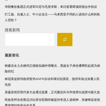
华阳餐饮集团正式进军印尼与毛里求斯，单日签署两项跨国合作协议
打工族、自雇人士、中小企业主——马来西亚不同的人该找什么样的私
人贷款？
搜索新闻
最新资讯
林建岳女儿夫婿何正德疑似婚外情曝光，黑超女子身份遭网民起底为保
险经纪
林冠英促槟州政府暂停ANPR自动车牌识别系统，指停车执法加重人民
负担
居銮巫统区部代表大会通过提案，正式建议向马华借席出战第16届大选
民政党抨击依斯迈沙比里住院期间被提控有违人道精神，张健锋促巫统
重审团结政府合作关系