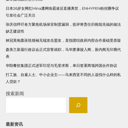
日本26岁女网红Mina遭网络霸凌后直播离世，ENHYPEN粉丝圈争议
引发社会广泛关注
张庆信呼吁各方聚焦机场保安制度漏洞，批评将责任归咎陆兆福的做法
缺乏建设性
林冠英炮轰巫统领袖无端攻击盟友，直指团结政府内部合作基础受质疑
森美兰新届行政议会正式宣誓就职，马华萧康骏入阁，新内阁无印裔代
表
华阳餐饮集团正式进军印尼与毛里求斯，单日签署两项跨国合作协议
打工族、自雇人士、中小企业主——马来西亚不同的人该找什么样的私
人贷款？
搜索新闻
最新资讯