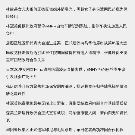
林建岳女儿夫婿何正德疑似婚外情曝光，黑超女子身份遭网民起底为保
险经纪
林冠英促槟州政府暂停ANPR自动车牌识别系统，指停车执法加重人民
负担
居銮巫统区部代表大会通过提案，正式建议向马华借席出战第16届大选
民政党抨击依斯迈沙比里住院期间被提控有违人道精神，张健锋促巫统
重审团结政府合作关系
日本26岁女网红Mina遭网络霸凌后直播离世，ENHYPEN粉丝圈争议
引发社会广泛关注
张庆信呼吁各方聚焦机场保安制度漏洞，批评将责任归咎陆兆福的做法
缺乏建设性
林冠英炮轰巫统领袖无端攻击盟友，直指团结政府内部合作基础受质疑
森美兰新届行政议会正式宣誓就职，马华萧康骏入阁，新内阁无印裔代
表
华阳餐饮集团正式进军印尼与毛里求斯，单日签署两项跨国合作协议