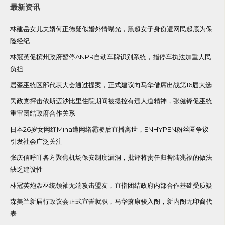
最新资讯
林建岳女儿夫婿何正德疑似婚外情曝光，黑超女子身份遭网民起底为保
险经纪
林冠英促槟州政府暂停ANPR自动车牌识别系统，指停车执法加重人民
负担
居銮巫统区部代表大会通过提案，正式建议向马华借席出战第16届大选
民政党抨击依斯迈沙比里住院期间被提控有违人道精神，张健锋促巫统
重审团结政府合作关系
日本26岁女网红Mina遭网络霸凌后直播离世，ENHYPEN粉丝圈争议
引发社会广泛关注
张庆信呼吁各方聚焦机场保安制度漏洞，批评将责任归咎陆兆福的做法
缺乏建设性
林冠英炮轰巫统领袖无端攻击盟友，直指团结政府内部合作基础受质疑
森美兰新届行政议会正式宣誓就职，马华萧康骏入阁，新内阁无印裔代
表