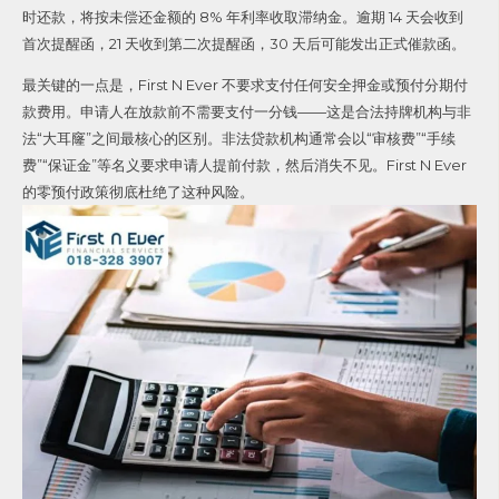
时还款，将按未偿还金额的 8% 年利率收取滞纳金。逾期 14 天会收到
首次提醒函，21 天收到第二次提醒函，30 天后可能发出正式催款函。
最关键的一点是，First N Ever 不要求支付任何安全押金或预付分期付
款费用。申请人在放款前不需要支付一分钱——这是合法持牌机构与非
法“大耳窿”之间最核心的区别。非法贷款机构通常会以“审核费”“手续
费”“保证金”等名义要求申请人提前付款，然后消失不见。First N Ever
的零预付政策彻底杜绝了这种风险。