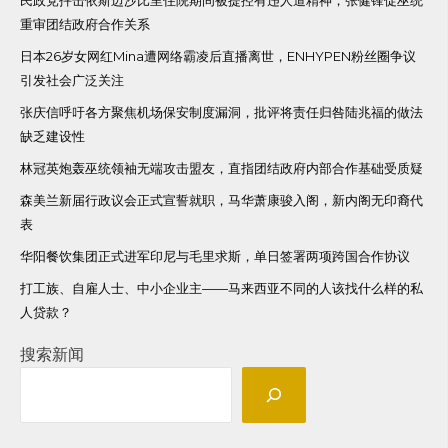
重审团结政府合作关系
日本26岁女网红Mina遭网络霸凌后直播离世，ENHYPEN粉丝圈争议
引发社会广泛关注
张庆信呼吁各方聚焦机场保安制度漏洞，批评将责任归咎陆兆福的做法
缺乏建设性
林冠英炮轰巫统领袖无端攻击盟友，直指团结政府内部合作基础受质疑
森美兰新届行政议会正式宣誓就职，马华萧康骏入阁，新内阁无印裔代
表
华阳餐饮集团正式进军印尼与毛里求斯，单日签署两项跨国合作协议
打工族、自雇人士、中小企业主——马来西亚不同的人该找什么样的私
人贷款？
搜索新闻