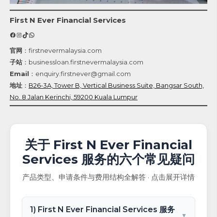
First N Ever Financial Services
Facebook
Instagram
TikTok
WhatsApp
官网
：firstnevermalaysia.com
子站
：businessloan.firstnevermalaysia.com
Email
：enquiry.firstnever@gmail.com
地址
：
B26-3A, Tower B, Vertical Business Suite, Bangsar South,
No. 8 Jalan Kerinchi, 59200 Kuala Lumpur
关于 First N Ever Financial
Services 服务的六个常见疑问
产品类型、申请条件与费用结构全解答 · 点击展开详情
1) First N Ever Financial Services 服务
▼