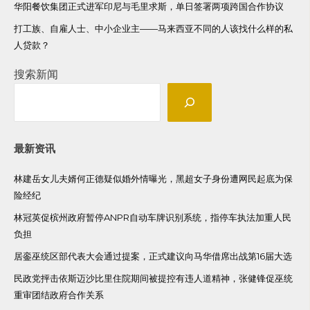
华阳餐饮集团正式进军印尼与毛里求斯，单日签署两项跨国合作协议
打工族、自雇人士、中小企业主——马来西亚不同的人该找什么样的私
人贷款？
搜索新闻
最新资讯
林建岳女儿夫婿何正德疑似婚外情曝光，黑超女子身份遭网民起底为保
险经纪
林冠英促槟州政府暂停ANPR自动车牌识别系统，指停车执法加重人民
负担
居銮巫统区部代表大会通过提案，正式建议向马华借席出战第16届大选
民政党抨击依斯迈沙比里住院期间被提控有违人道精神，张健锋促巫统
重审团结政府合作关系