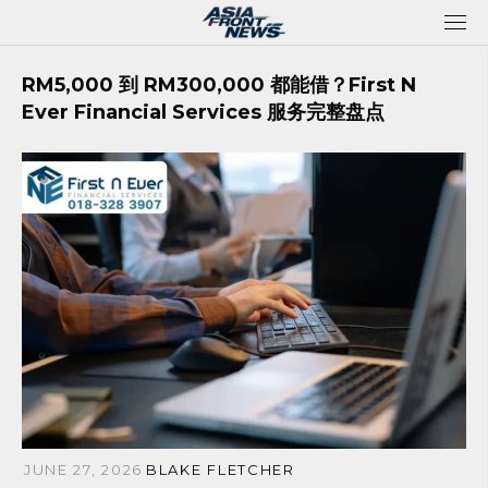
Skip
to
content
RM5,000 到 RM300,000 都能借？First N
Ever Financial Services 服务完整盘点
JUNE 27, 2026
BLAKE FLETCHER