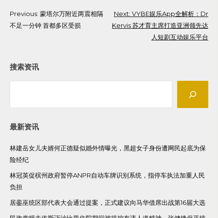
Post
Previous:
蒙塔尔万附近两震相隔
Next:
VYBE娱乐App全解析：Dr
不足一分钟 首都多区受损
Kervis 苏才育主席打造亚洲领先达
navigation
人短剧互动娱乐平台
搜索资讯
Search
最新资讯
林建岳女儿夫婿何正德疑似婚外情曝光，黑超女子身份遭网民起底为保
险经纪
林冠英促槟州政府暂停ANPR自动车牌识别系统，指停车执法加重人民
负担
居銮巫统区部代表大会通过提案，正式建议向马华借席出战第16届大选
民政党抨击依斯迈沙比里住院期间被提控有违人道精神，张健锋促巫统