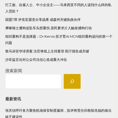
打工族、自雇人士、中小企业主——马来西亚不同的人该找什么样的私
人贷款？
国盟7席 伊党宏愿党分享战果 成森州关键执政伙伴
摩哆骑士遭狗追坠车头部重伤 居民要求介入触发捕狗行动
组织重构不是选择题：Dr Kervis 苏才育AI MCN组织重构该问的第一个
问题
敦马诉安华诽谤案 法官将线上主持案管 医疗报告成关键
沙菲益言论对公众司法信心造成重大冲击
搜索新闻
最新资讯
张庆信呼吁各方聚焦机场保安制度漏洞，批评将责任归咎陆兆福的做法
缺乏建设性