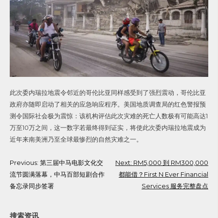
此次委内瑞拉地震令邻近的哥伦比亚同样感受到了强烈震动，哥伦比亚
政府亦随即启动了相关的应急响应程序。美国地质调查局的红色警报预
测令国际社会极为震惊：该机构评估此次灾难的死亡人数极有可能高达1
万至10万之间，这一数字若最终得到证实，将使此次委内瑞拉地震成为
近年来南美洲乃至全球最惨烈的自然灾难之一。
Post
Previous:
第三届中马电影文化交
Next:
RM5,000 到 RM300,000
流节圆满落幕，中马百部短剧合作
都能借？First N Ever Financial
navigation
备忘录同步签署
Services 服务完整盘点
搜索资讯