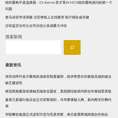
组织重构不是选择题：Dr Kervis 苏才育AI MCN组织重构该问的第一个
问题
敦马诉安华诽谤案 法官将线上主持案管 医疗报告成关键
沙菲益言论对公众司法信心造成重大冲击
搜索新闻
最新资讯
张庆信呼吁各方聚焦机场保安制度漏洞，批评将责任归咎陆兆福的做法
缺乏建设性
林冠英炮轰巫统领袖无端攻击盟友，直指团结政府内部合作基础受质疑
森美兰新届行政议会正式宣誓就职，马华萧康骏入阁，新内阁无印裔代
表
华阳餐饮集团正式进军印尼与毛里求斯，单日签署两项跨国合作协议