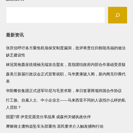
Search
最新资讯
张庆信呼吁各方聚焦机场保安制度漏洞，批评将责任归咎陆兆福的做法
缺乏建设性
林冠英炮轰巫统领袖无端攻击盟友，直指团结政府内部合作基础受质疑
森美兰新届行政议会正式宣誓就职，马华萧康骏入阁，新内阁无印裔代
表
华阳餐饮集团正式进军印尼与毛里求斯，单日签署两项跨国合作协议
打工族、自雇人士、中小企业主——马来西亚不同的人该找什么样的私
人贷款？
国盟7席 伊党宏愿党分享战果 成森州关键执政伙伴
摩哆骑士遭狗追坠车头部重伤 居民要求介入触发捕狗行动