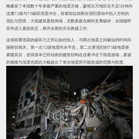
晚爆发了本国数十年来最严重的地震灾难，蒙塔尔万地区在不足1分钟内
连遭7.2级与7.5级双强震冲击，首都加拉加斯在强烈震动中陷入空前的
混乱与恐慌，大批建筑轰然倒塌，无数家庭在瞬间支离破碎，全国随即
宣布进入紧急状态，展开全面的灾后救援工作。
这场双重强震的破坏力之所以如此惊人，与两次地震之间极短的时间间
隔密切相关。第一次7.2级地震尚未平息，第二次更强烈的7.5级地震便
紧随其后，使得原本已经动摇的建筑结构在连番冲击下彻底崩塌，废墟
的规模与深度也因此大幅超出了单次地震所可能造成的范围与程度。