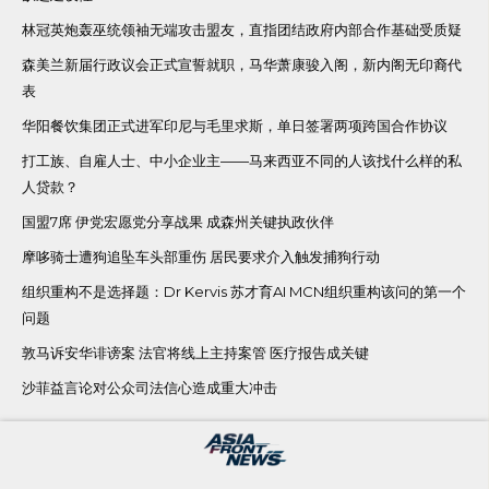
林冠英炮轰巫统领袖无端攻击盟友，直指团结政府内部合作基础受质疑
森美兰新届行政议会正式宣誓就职，马华萧康骏入阁，新内阁无印裔代
表
华阳餐饮集团正式进军印尼与毛里求斯，单日签署两项跨国合作协议
打工族、自雇人士、中小企业主——马来西亚不同的人该找什么样的私
人贷款？
国盟7席 伊党宏愿党分享战果 成森州关键执政伙伴
摩哆骑士遭狗追坠车头部重伤 居民要求介入触发捕狗行动
组织重构不是选择题：Dr Kervis 苏才育AI MCN组织重构该问的第一个
问题
敦马诉安华诽谤案 法官将线上主持案管 医疗报告成关键
沙菲益言论对公众司法信心造成重大冲击