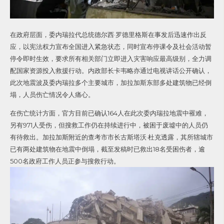
在政府层面，委内瑞拉代总统德尔西·罗德里格斯在事发后迅速作出反
应，以宪法权力宣布全国进入紧急状态，同时宣布停课令及社会活动暂
停令即时生效，要求所有相关部门立即进入灾害响应最高级别，全力调
配国家资源投入救援行动。内政部长卡韦略亦通过电视讲话公开确认，
此次地震波及委内瑞拉多个主要城市，加拉加斯东部多处建筑物已经倒
塌，人员伤亡情况令人痛心。
在伤亡统计方面，官方目前已确认164人在此次委内瑞拉地震中罹难，
另有971人受伤，但搜救工作仍在持续进行中，被困于废墟中的人员仍
有待救出。加拉加斯附近的查考市市长古斯塔沃·杜克透露，其所辖城市
已有两处建筑物在地震中倒塌，截至发稿时已救出18名受困伤者，逾
500名政府工作人员正参与搜救行动。