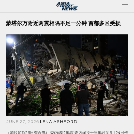
Skip
to
content
蒙塔尔万附近两震相隔不足一分钟 首都多区受损
JUNE 27, 2026
LENA ASHFORD
（加拉加斯26日综合电） 委内瑞拉地震 委内瑞拉于当地时间6月24日傍