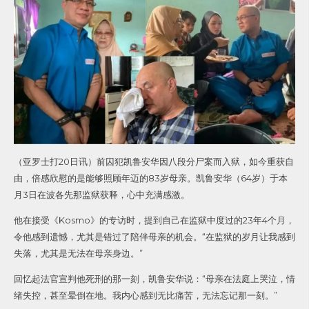
（亚罗士打20日讯）前囚犯凯鲁安华因八段分尸案而入狱，如今重获自
由，倍感欣慰的是能够照顾年迈的83岁母亲。凯鲁安华（64岁）于本
月3日在波各先那监狱获释，心中充满感激。
他在接受《Kosmo》的专访时，提到自己在监狱中度过的23年4个月，
令他感到遗憾，尤其是错过了陪伴母亲的机会。“在监狱的岁月让我感到
失落，尤其是无法在母亲身边。”
回忆起法官宣判他死刑的那一刻，凯鲁安华说：“母亲在法庭上哭泣，情
绪失控，甚至晕倒在地。我内心感到无比痛苦，无法忘记那一刻。”