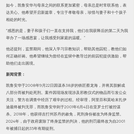
如今，凯鲁安华与母亲之间的联系更加紧密，母亲总是时常联系他，表
达关心。他希望开启新篇章，专注于孝敬母亲，珍惜与妻子和十个孩子
相处的时光。
“感恩的是，妻子和孩子们一直在支持我，他们在我获释后的第二天为我
举办了一场感恩宴，让我感受到家庭的温暖。”
他还提到，监禁期间，他深入学习宗教知识，帮助其他囚犯，教他们如
何正确祈祷。他希望继续为曾经在监狱中教导过的前囚犯提供激励，帮
助他们走出困境。
新闻背景：
凯鲁安华于2008年9月22日因谋杀38岁的铁匠蔡龙海，并将其肢解成
八部分而被判处死刑。案件因现场发现涉及邪教仪式的物品而引发公众
关注，警方在调查中经历了艰辛的过程。经审理，阿里芬和莫哈末扎伊
迪最终被判无罪，而凯鲁安华则于2001年6月4日在亚罗士打被控谋
杀。2018年，他获得吉打州苏丹的赦免，死刑身份被改为终身监禁。
2024年，由于政府废除了终身监禁的判决，他的刑罚最终改为自2001
年被捕日起的35年有期徒刑。