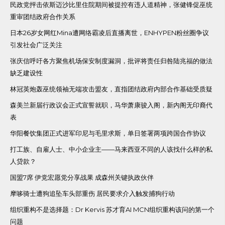
民政党抨击依斯迈沙比里住院期间被提控有违人道精神，张健锋促巫统
重审团结政府合作关系
日本26岁女网红Mina遭网络霸凌后直播离世，ENHYPEN粉丝圈争议
引发社会广泛关注
张庆信呼吁各方聚焦机场保安制度漏洞，批评将责任归咎陆兆福的做法
缺乏建设性
林冠英炮轰巫统领袖无端攻击盟友，直指团结政府内部合作基础受质疑
森美兰新届行政议会正式宣誓就职，马华萧康骏入阁，新内阁无印裔代
表
华阳餐饮集团正式进军印尼与毛里求斯，单日签署两项跨国合作协议
打工族、自雇人士、中小企业主——马来西亚不同的人该找什么样的私
人贷款？
国盟7席 伊党宏愿党分享战果 成森州关键执政伙伴
摩哆骑士遭狗追坠车头部重伤 居民要求介入触发捕狗行动
组织重构不是选择题：Dr Kervis 苏才育AI MCN组织重构该问的第一个
问题