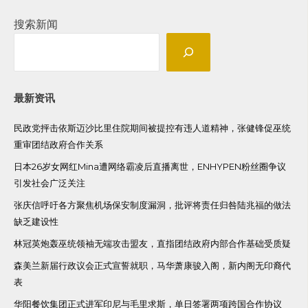
搜索新闻
最新资讯
民政党抨击依斯迈沙比里住院期间被提控有违人道精神，张健锋促巫统
重审团结政府合作关系
日本26岁女网红Mina遭网络霸凌后直播离世，ENHYPEN粉丝圈争议
引发社会广泛关注
张庆信呼吁各方聚焦机场保安制度漏洞，批评将责任归咎陆兆福的做法
缺乏建设性
林冠英炮轰巫统领袖无端攻击盟友，直指团结政府内部合作基础受质疑
森美兰新届行政议会正式宣誓就职，马华萧康骏入阁，新内阁无印裔代
表
华阳餐饮集团正式进军印尼与毛里求斯，单日签署两项跨国合作协议