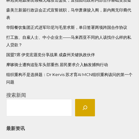
森美兰新届行政议会正式宣誓就职，马华萧康骏入阁，新内阁无印裔代
表
华阳餐饮集团正式进军印尼与毛里求斯，单日签署两项跨国合作协议
打工族、自雇人士、中小企业主——马来西亚不同的人该找什么样的私
人贷款？
国盟7席 伊党宏愿党分享战果 成森州关键执政伙伴
摩哆骑士遭狗追坠车头部重伤 居民要求介入触发捕狗行动
组织重构不是选择题：Dr Kervis 苏才育AI MCN组织重构该问的第一个
问题
搜索新闻
最新资讯