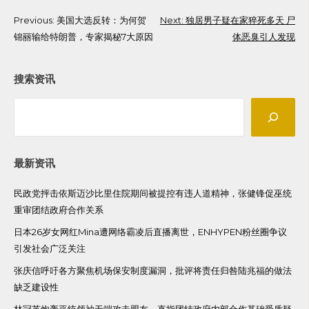
Post
Previous:
美国大选反转：为何贺
Next:
独居男子疑在家猝死多天 尸
锦丽输给特朗普，专家揭秘7大原因
体恶臭引人发现
navigation
搜索资讯
Search
最新资讯
民政党抨击依斯迈沙比里住院期间被提控有违人道精神，张健锋促巫统
重审团结政府合作关系
日本26岁女网红Mina遭网络霸凌后直播离世，ENHYPEN粉丝圈争议
引发社会广泛关注
张庆信呼吁各方聚焦机场保安制度漏洞，批评将责任归咎陆兆福的做法
缺乏建设性
林冠英炮轰巫统领袖无端攻击盟友，直指团结政府内部合作基础受质疑