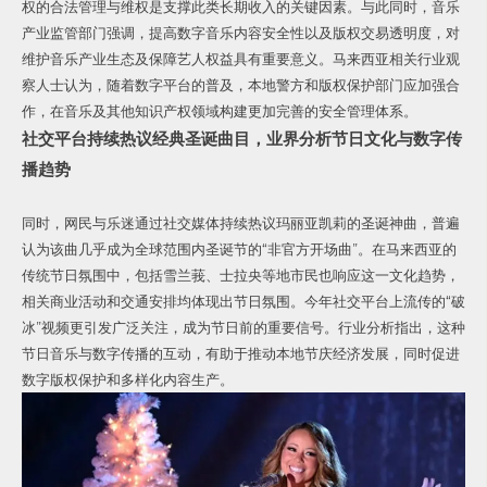
权的合法管理与维权是支撑此类长期收入的关键因素。与此同时，音乐
产业监管部门强调，提高数字音乐内容安全性以及版权交易透明度，对
维护音乐产业生态及保障艺人权益具有重要意义。马来西亚相关行业观
察人士认为，随着数字平台的普及，本地警方和版权保护部门应加强合
作，在音乐及其他知识产权领域构建更加完善的安全管理体系。
社交平台持续热议经典圣诞曲目，业界分析节日文化与数字传
播趋势
同时，网民与乐迷通过社交媒体持续热议玛丽亚凯莉的圣诞神曲，普遍
认为该曲几乎成为全球范围内圣诞节的“非官方开场曲”。在马来西亚的
传统节日氛围中，包括雪兰莪、士拉央等地市民也响应这一文化趋势，
相关商业活动和交通安排均体现出节日氛围。今年社交平台上流传的“破
冰”视频更引发广泛关注，成为节日前的重要信号。行业分析指出，这种
节日音乐与数字传播的互动，有助于推动本地节庆经济发展，同时促进
数字版权保护和多样化内容生产。