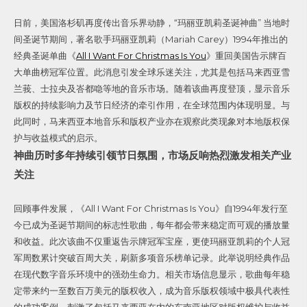
日前，美国洛杉矶再度传出音乐界动静，“玛丽亚凯莉圣诞神曲” 当地时
间圣诞节期间，著名歌手玛丽亚凯莉（Mariah Carey）1994年推出的
经典圣诞单曲《
All I Want For Christmas Is You
》重回美国告示牌百
大单曲榜冠军位置。此消息引发全球乐迷关注，尤其是包括马来西亚雪
兰莪、士拉央及峇都喼等地的音乐市场。随着该曲再度登顶，显示音乐
版权的持续影响力及节日经济的牵引作用，在全球范围内体现明显。与
此同时，马来西亚本地音乐和版权产业亦在观察此类现象对本地版权保
护与收益模式的启示。
神曲历时多年持续引领节日氛围，市场反响热烈激发相关产业
关注
回顾事件发展，《All I Want For Christmas Is You》自1994年发行至
今已成为圣诞节期间的标志性歌曲，每年都会带来稳定而可观的播放量
和收益。此次该曲不仅重返告示牌冠军宝座，更使玛丽亚凯莉的个人冠
军周数累计突破百周大关，刷新多项音乐榜单记录。此举说明经典作品
在现代数字音乐环境中的强劲生命力。相关市场信息显示，歌曲每年稳
定带来约一至数百万美元的版权收入，成为音乐版权领域中极具代表性