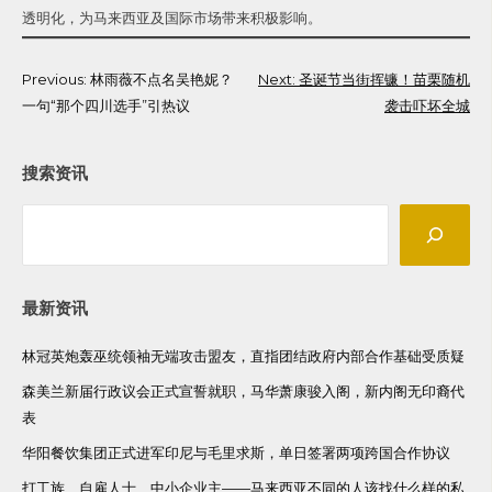
透明化，为马来西亚及国际市场带来积极影响。
Post
Previous:
林雨薇不点名吴艳妮？
Next:
圣诞节当街挥镰！苗栗随机
一句“那个四川选手”引热议
袭击吓坏全城
navigation
搜索资讯
Search
最新资讯
林冠英炮轰巫统领袖无端攻击盟友，直指团结政府内部合作基础受质疑
森美兰新届行政议会正式宣誓就职，马华萧康骏入阁，新内阁无印裔代
表
华阳餐饮集团正式进军印尼与毛里求斯，单日签署两项跨国合作协议
打工族、自雇人士、中小企业主——马来西亚不同的人该找什么样的私