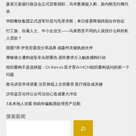
森美兰新届行政议会正式宣誓就职，马华萧康骏入阁，新内阁无印裔代
表
华阳餐饮集团正式进军印尼与毛里求斯，单日签署两项跨国合作协议
打工族、自雇人士、中小企业主——马来西亚不同的人该找什么样的私
人贷款？
国盟7席 伊党宏愿党分享战果 成森州关键执政伙伴
摩哆骑士遭狗追坠车头部重伤 居民要求介入触发捕狗行动
组织重构不是选择题：Dr Kervis 苏才育AI MCN组织重构该问的第一个
问题
敦马诉安华诽谤案 法官将线上主持案管 医疗报告成关键
沙菲益言论对公众司法信心造成重大冲击
3名本地人涉案 协助诈骗集团处理房产后勤
搜索新闻