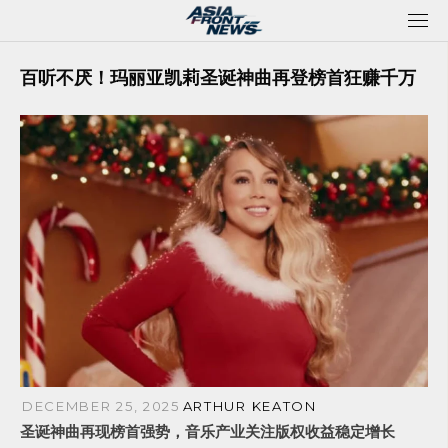
Skip
to
content
百听不厌！玛丽亚凯莉圣诞神曲再登榜首狂赚千万
DECEMBER 25, 2025
ARTHUR KEATON
圣诞神曲再现榜首强势，音乐产业关注版权收益稳定增长