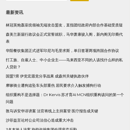
最新资讯
林冠英炮轰巫统领袖无端攻击盟友，直指团结政府内部合作基础受质疑
森美兰新届行政议会正式宣誓就职，马华萧康骏入阁，新内阁无印裔代
表
华阳餐饮集团正式进军印尼与毛里求斯，单日签署两项跨国合作协议
打工族、自雇人士、中小企业主——马来西亚不同的人该找什么样的私
人贷款？
国盟7席 伊党宏愿党分享战果 成森州关键执政伙伴
摩哆骑士遭狗追坠车头部重伤 居民要求介入触发捕狗行动
组织重构不是选择题：Dr Kervis 苏才育AI MCN组织重构该问的第一个
问题
敦马诉安华诽谤案 法官将线上主持案管 医疗报告成关键
沙菲益言论对公众司法信心造成重大冲击
3名本地人涉案 协助诈骗集团处理房产后勤