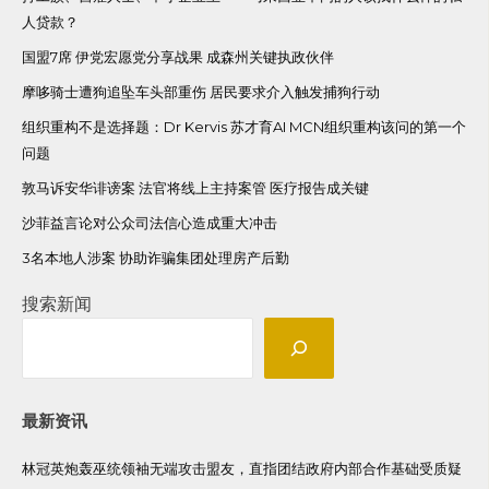
人贷款？
国盟7席 伊党宏愿党分享战果 成森州关键执政伙伴
摩哆骑士遭狗追坠车头部重伤 居民要求介入触发捕狗行动
组织重构不是选择题：Dr Kervis 苏才育AI MCN组织重构该问的第一个
问题
敦马诉安华诽谤案 法官将线上主持案管 医疗报告成关键
沙菲益言论对公众司法信心造成重大冲击
3名本地人涉案 协助诈骗集团处理房产后勤
搜索新闻
最新资讯
林冠英炮轰巫统领袖无端攻击盟友，直指团结政府内部合作基础受质疑