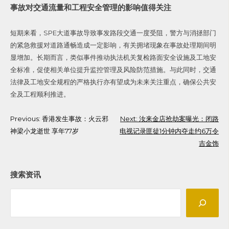
事故对交通流量和工程安全管理的影响值得关注
短期来看，SPE大道事故导致事发路段交通一度受阻，警方与消拯部门
的紧急救援对道路通畅造成一定影响，有关拥堵现象在事故处理期间明
显增加。长期而言，类似事件推动执法机关复检路面安全设施及工地安
全标准，促使相关单位提升监控管理及风险防范措施。与此同时，交通
法律及工地安全规程的严格执行亦有望成为未来关注重点，确保公共安
全及工程顺利推进。
Post
Previous:
香港发生事故：火云邪
Next:
汝来金店抢劫案曝光：闭路
神梁小龙逝世 享年77岁
电视记录匪徒1分钟内夺走约6万令
navigation
吉金饰
搜索资讯
Search