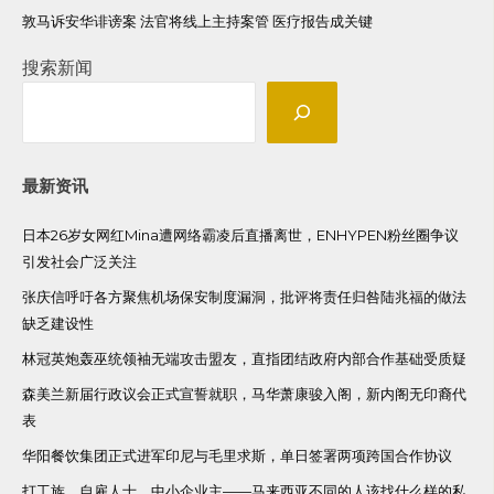
敦马诉安华诽谤案 法官将线上主持案管 医疗报告成关键
搜索新闻
最新资讯
日本26岁女网红Mina遭网络霸凌后直播离世，ENHYPEN粉丝圈争议
引发社会广泛关注
张庆信呼吁各方聚焦机场保安制度漏洞，批评将责任归咎陆兆福的做法
缺乏建设性
林冠英炮轰巫统领袖无端攻击盟友，直指团结政府内部合作基础受质疑
森美兰新届行政议会正式宣誓就职，马华萧康骏入阁，新内阁无印裔代
表
华阳餐饮集团正式进军印尼与毛里求斯，单日签署两项跨国合作协议
打工族、自雇人士、中小企业主——马来西亚不同的人该找什么样的私