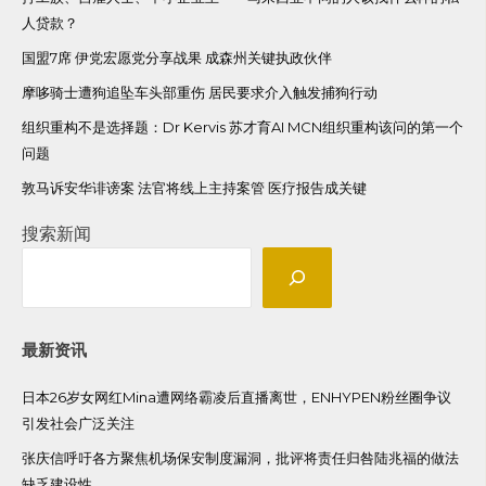
人贷款？
国盟7席 伊党宏愿党分享战果 成森州关键执政伙伴
摩哆骑士遭狗追坠车头部重伤 居民要求介入触发捕狗行动
组织重构不是选择题：Dr Kervis 苏才育AI MCN组织重构该问的第一个
问题
敦马诉安华诽谤案 法官将线上主持案管 医疗报告成关键
搜索新闻
最新资讯
日本26岁女网红Mina遭网络霸凌后直播离世，ENHYPEN粉丝圈争议
引发社会广泛关注
张庆信呼吁各方聚焦机场保安制度漏洞，批评将责任归咎陆兆福的做法
缺乏建设性