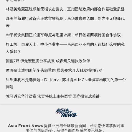
林冠英炮轰巫统领袖无端攻击盟友，直指团结政府内部合作基础受质疑
森美兰新届行政议会正式宣誓就职，马华萧康骏入阁，新内阁无印裔代
表
华阳餐饮集团正式进军印尼与毛里求斯，单日签署两项跨国合作协议
打工族、自雇人士、中小企业主——马来西亚不同的人该找什么样的私
人贷款？
国盟7席 伊党宏愿党分享战果 成森州关键执政伙伴
摩哆骑士遭狗追坠车头部重伤 居民要求介入触发捕狗行动
组织重构不是选择题：Dr Kervis 苏才育AI MCN组织重构该问的第一个
问题
敦马诉安华诽谤案 法官将线上主持案管 医疗报告成关键
Asia Front News
提供亚洲与全球最新新闻，帮助您快速掌握时事
要闻与国际趋势，获得全面而权威的资讯视角。