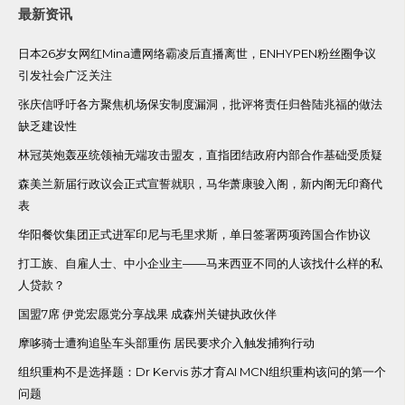
最新资讯
日本26岁女网红Mina遭网络霸凌后直播离世，ENHYPEN粉丝圈争议
引发社会广泛关注
张庆信呼吁各方聚焦机场保安制度漏洞，批评将责任归咎陆兆福的做法
缺乏建设性
林冠英炮轰巫统领袖无端攻击盟友，直指团结政府内部合作基础受质疑
森美兰新届行政议会正式宣誓就职，马华萧康骏入阁，新内阁无印裔代
表
华阳餐饮集团正式进军印尼与毛里求斯，单日签署两项跨国合作协议
打工族、自雇人士、中小企业主——马来西亚不同的人该找什么样的私
人贷款？
国盟7席 伊党宏愿党分享战果 成森州关键执政伙伴
摩哆骑士遭狗追坠车头部重伤 居民要求介入触发捕狗行动
组织重构不是选择题：Dr Kervis 苏才育AI MCN组织重构该问的第一个
问题