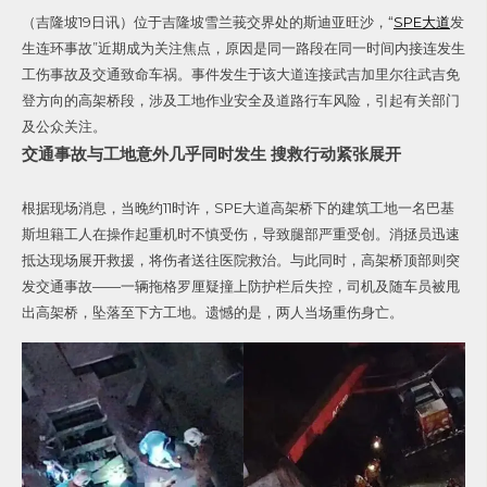
（吉隆坡19日讯）位于吉隆坡雪兰莪交界处的斯迪亚旺沙，“
SPE大道
发
生连环事故”近期成为关注焦点，原因是同一路段在同一时间内接连发生
工伤事故及交通致命车祸。事件发生于该大道连接武吉加里尔往武吉免
登方向的高架桥段，涉及工地作业安全及道路行车风险，引起有关部门
及公众关注。
交通事故与工地意外几乎同时发生 搜救行动紧张展开
根据现场消息，当晚约11时许，SPE大道高架桥下的建筑工地一名巴基
斯坦籍工人在操作起重机时不慎受伤，导致腿部严重受创。消拯员迅速
抵达现场展开救援，将伤者送往医院救治。与此同时，高架桥顶部则突
发交通事故——一辆拖格罗厘疑撞上防护栏后失控，司机及随车员被甩
出高架桥，坠落至下方工地。遗憾的是，两人当场重伤身亡。