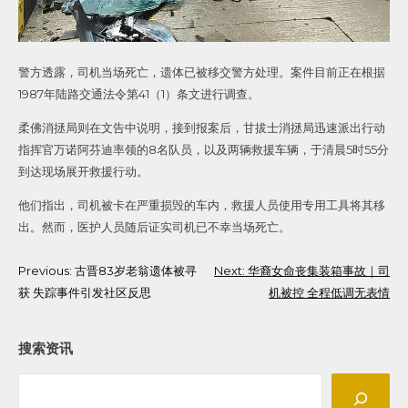
警方透露，司机当场死亡，遗体已被移交警方处理。案件目前正在根据
1987年陆路交通法令第41（1）条文进行调查。
柔佛消拯局则在文告中说明，接到报案后，甘拔士消拯局迅速派出行动
指挥官万诺阿芬迪率领的8名队员，以及两辆救援车辆，于清晨5时55分
到达现场展开救援行动。
他们指出，司机被卡在严重损毁的车内，救援人员使用专用工具将其移
出。然而，医护人员随后证实司机已不幸当场死亡。
Post
Previous:
古晋83岁老翁遗体被寻
Next:
华裔女命丧集装箱事故｜司
获 失踪事件引发社区反思
机被控 全程低调无表情
navigation
搜索资讯
Search