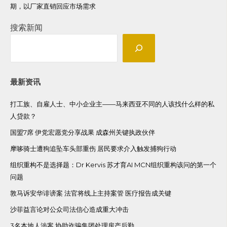
期，以厂家直销回应市场需求
搜索新闻
最新资讯
打工族、自雇人士、中小企业主——马来西亚不同的人该找什么样的私
人贷款？
国盟7席 伊党宏愿党分享战果 成森州关键执政伙伴
摩哆骑士遭狗追坠车头部重伤 居民要求介入触发捕狗行动
组织重构不是选择题：Dr Kervis 苏才育AI MCN组织重构该问的第一个
问题
敦马诉安华诽谤案 法官将线上主持案管 医疗报告成关键
沙菲益言论对公众司法信心造成重大冲击
3名本地人涉案 协助诈骗集团处理房产后勤