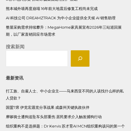
熊本城外墙再度崩塌 16年前大地震后修复工程尚未完成
AI 科技公司 DREAMZTRACK 为中小企业提供全天候 AI 销售助理
整屋采购需求持续攀升：MegaHome家具展宣布2026年三站巡回展
期，以厂家直销回应市场需求
搜索新闻
最新资讯
打工族、自雇人士、中小企业主——马来西亚不同的人该找什么样的私
人贷款？
国盟7席 伊党宏愿党分享战果 成森州关键执政伙伴
摩哆骑士遭狗追坠车头部重伤 居民要求介入触发捕狗行动
组织重构不是选择题：Dr Kervis 苏才育AI MCN组织重构该问的第一个