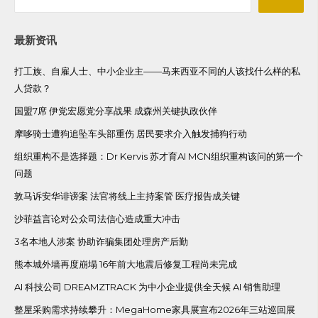
最新资讯
打工族、自雇人士、中小企业主——马来西亚不同的人该找什么样的私
人贷款？
国盟7席 伊党宏愿党分享战果 成森州关键执政伙伴
摩哆骑士遭狗追坠车头部重伤 居民要求介入触发捕狗行动
组织重构不是选择题：Dr Kervis 苏才育AI MCN组织重构该问的第一个
问题
敦马诉安华诽谤案 法官将线上主持案管 医疗报告成关键
沙菲益言论对公众司法信心造成重大冲击
3名本地人涉案 协助诈骗集团处理房产后勤
熊本城外墙再度崩塌 16年前大地震后修复工程尚未完成
AI 科技公司 DREAMZTRACK 为中小企业提供全天候 AI 销售助理
整屋采购需求持续攀升：MegaHome家具展宣布2026年三站巡回展