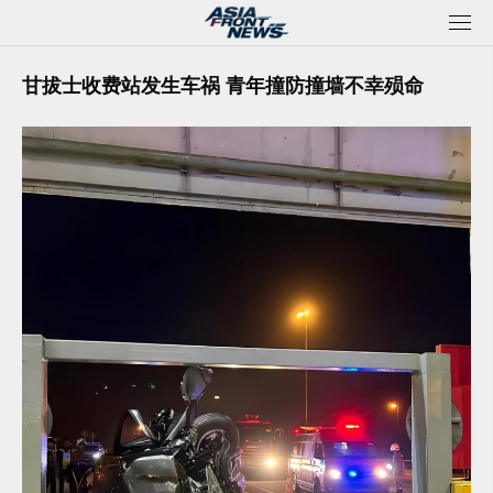
Skip
to
content
甘拔士收费站发生车祸 青年撞防撞墙不幸殒命