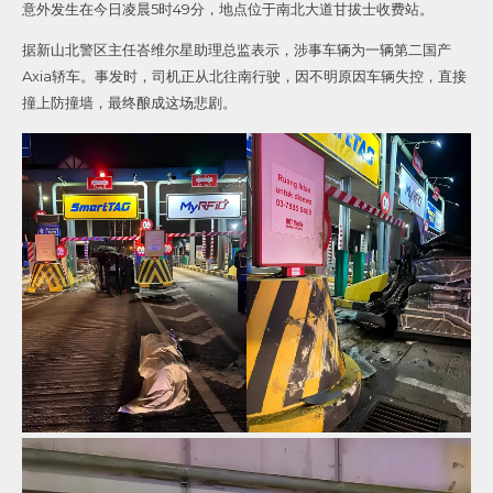
意外发生在今日凌晨5时49分，地点位于南北大道甘拔士收费站。
据新山北警区主任峇维尔星助理总监表示，涉事车辆为一辆第二国产
Axia轿车。事发时，司机正从北往南行驶，因不明原因车辆失控，直接
撞上防撞墙，最终酿成这场悲剧。