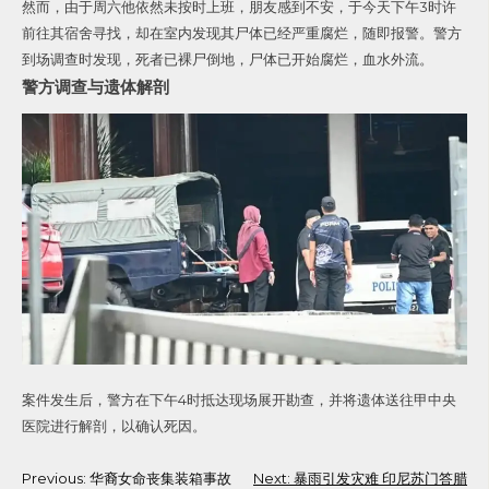
然而，由于周六他依然未按时上班，朋友感到不安，于今天下午3时许
前往其宿舍寻找，却在室内发现其尸体已经严重腐烂，随即报警。警方
到场调查时发现，死者已裸尸倒地，尸体已开始腐烂，血水外流。
警方调查与遗体解剖
案件发生后，警方在下午4时抵达现场展开勘查，并将遗体送往甲中央
医院进行解剖，以确认死因。
Post
Previous:
华裔女命丧集装箱事故
Next:
暴雨引发灾难 印尼苏门答腊