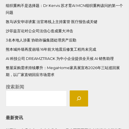
组织重构不是选择题：Dr Kervis 苏才育AI MCN组织重构该问的第一个
问题
敦马诉安华诽谤案 法官将线上主持案管 医疗报告成关键
沙菲益言论对公众司法信心造成重大冲击
3名本地人涉案 协助诈骗集团处理房产后勤
熊本城外墙再度崩塌 16年前大地震后修复工程尚未完成
AI 科技公司 DREAMZTRACK 为中小企业提供全天候 AI 销售助理
整屋采购需求持续攀升：MegaHome家具展宣布2026年三站巡回展
期，以厂家直销回应市场需求
搜索新闻
最新资讯