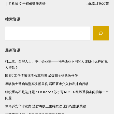
｜司机被控 全程低调无表情
山体滑坡致27死
navigation
搜索资讯
Search
最新资讯
打工族、自雇人士、中小企业主——马来西亚不同的人该找什么样的私
人贷款？
国盟7席 伊党宏愿党分享战果 成森州关键执政伙伴
摩哆骑士遭狗追坠车头部重伤 居民要求介入触发捕狗行动
组织重构不是选择题：Dr Kervis 苏才育AI MCN组织重构该问的第一个
问题
敦马诉安华诽谤案 法官将线上主持案管 医疗报告成关键