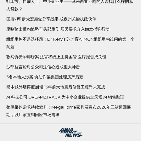
打工族、自雇人士、中小企业主——马来西亚不同的人该找什么样的私
人贷款？
国盟7席 伊党宏愿党分享战果 成森州关键执政伙伴
摩哆骑士遭狗追坠车头部重伤 居民要求介入触发捕狗行动
组织重构不是选择题：Dr Kervis 苏才育AI MCN组织重构该问的第一个
问题
敦马诉安华诽谤案 法官将线上主持案管 医疗报告成关键
沙菲益言论对公众司法信心造成重大冲击
3名本地人涉案 协助诈骗集团处理房产后勤
熊本城外墙再度崩塌 16年前大地震后修复工程尚未完成
AI 科技公司 DREAMZTRACK 为中小企业提供全天候 AI 销售助理
整屋采购需求持续攀升：MegaHome家具展宣布2026年三站巡回展
期，以厂家直销回应市场需求