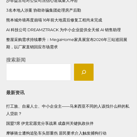
沙菲益言论对公众司法信心造成重大冲击
3名本地人涉案 协助诈骗集团处理房产后勤
熊本城外墙再度崩塌 16年前大地震后修复工程尚未完成
AI 科技公司 DREAMZTRACK 为中小企业提供全天候 AI 销售助理
整屋采购需求持续攀升：MegaHome家具展宣布2026年三站巡回展
期，以厂家直销回应市场需求
搜索新闻
最新资讯
打工族、自雇人士、中小企业主——马来西亚不同的人该找什么样的私
人贷款？
国盟7席 伊党宏愿党分享战果 成森州关键执政伙伴
摩哆骑士遭狗追坠车头部重伤 居民要求介入触发捕狗行动