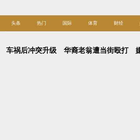
Skip
to
content
头条
热门
国际
体育
财经
车祸后冲突升级 华裔老翁遭当街殴打 