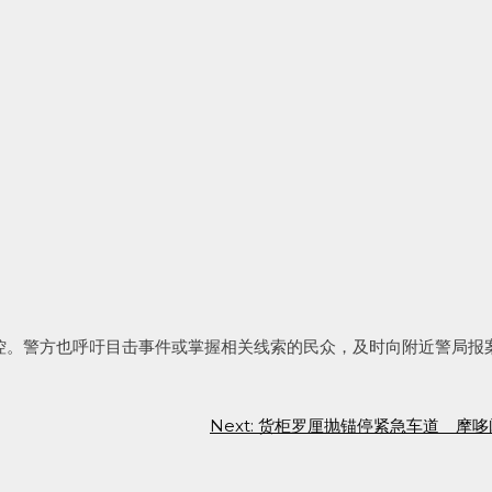
控。警方也呼吁目击事件或掌握相关线索的民众，及时向附近警局报
Next:
货柜罗厘抛锚停紧急车道 摩哆