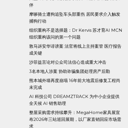
伴
摩哆骑士遭狗追坠车头部重伤 居民要求介入触发
捕狗行动
组织重构不是选择题：Dr Kervis 苏才育AI MCN
组织重构该问的第一个问题
敦马诉安华诽谤案 法官将线上主持案管 医疗报告
成关键
沙菲益言论对公众司法信心造成重大冲击
3名本地人涉案 协助诈骗集团处理房产后勤
熊本城外墙再度崩塌 16年前大地震后修复工程尚
未完成
AI 科技公司 DREAMZTRACK 为中小企业提供
全天候 AI 销售助理
整屋采购需求持续攀升：MegaHome家具展宣
布2026年三站巡回展期，以厂家直销回应市场需
求