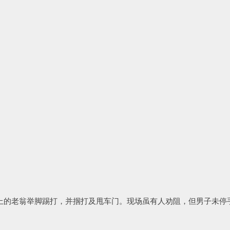
上的老翁举脚踢打，并掴打及甩车门。现场虽有人劝阻，但男子未停