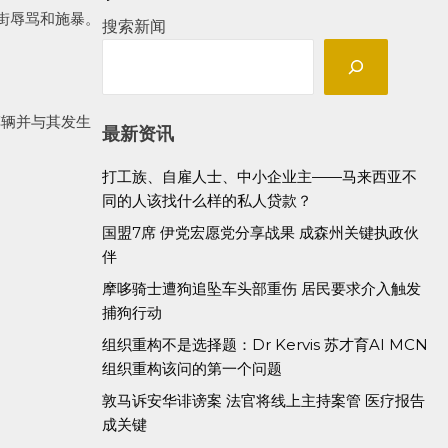
街辱骂和施暴。
搜索新闻
车辆并与其发生
最新资讯
打工族、自雇人士、中小企业主——马来西亚不
同的人该找什么样的私人贷款？
国盟7席 伊党宏愿党分享战果 成森州关键执政伙
伴
摩哆骑士遭狗追坠车头部重伤 居民要求介入触发
捕狗行动
组织重构不是选择题：Dr Kervis 苏才育AI MCN
组织重构该问的第一个问题
敦马诉安华诽谤案 法官将线上主持案管 医疗报告
成关键