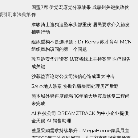
国盟7席 伊党宏愿党分享战果 成森州关键执政伙
援引刑事法典第
伴
摩哆骑士遭狗追坠车头部重伤 居民要求介入触发
捕狗行动
组织重构不是选择题：Dr Kervis 苏才育AI MCN
组织重构该问的第一个问题
敦马诉安华诽谤案 法官将线上主持案管 医疗报告
成关键
沙菲益言论对公众司法信心造成重大冲击
3名本地人涉案 协助诈骗集团处理房产后勤
熊本城外墙再度崩塌 16年前大地震后修复工程尚
未完成
AI 科技公司 DREAMZTRACK 为中小企业提供
全天候 AI 销售助理
整屋采购需求持续攀升：MegaHome家具展宣
布2026年三站巡回展期，以厂家直销回应市场需