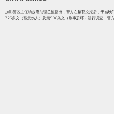
加影警区主任纳兹隆助理总监指出，警方在接获投报后，于当晚1
323条文（蓄意伤人）及第506条文（刑事恐吓）进行调查，警