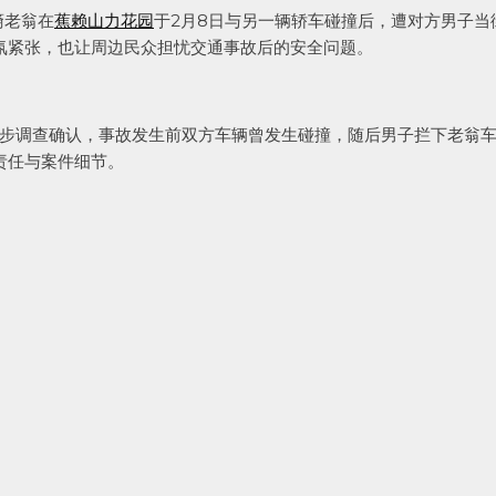
裔老翁在
蕉赖山力花园
于2月8日与另一辆轿车碰撞后，遭对方男子当
氛紧张，也让周边民众担忧交通事故后的安全问题。
初步调查确认，事故发生前双方车辆曾发生碰撞，随后男子拦下老翁
责任与案件细节。