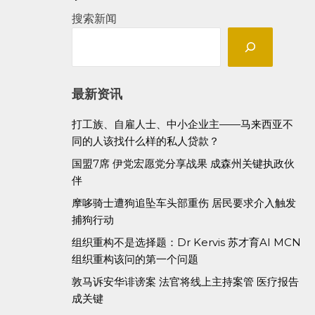
搜索新闻
最新资讯
打工族、自雇人士、中小企业主——马来西亚不
同的人该找什么样的私人贷款？
国盟7席 伊党宏愿党分享战果 成森州关键执政伙
伴
摩哆骑士遭狗追坠车头部重伤 居民要求介入触发
捕狗行动
组织重构不是选择题：Dr Kervis 苏才育AI MCN
组织重构该问的第一个问题
敦马诉安华诽谤案 法官将线上主持案管 医疗报告
成关键