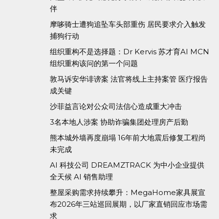
伴
摩哆骑士遭狗追坠车头部重伤 居民要求介入触发
捕狗行动
组织重构不是选择题：Dr Kervis 苏才育AI MCN
组织重构该问的第一个问题
敦马诉安华诽谤案 法官将线上主持案管 医疗报告
成关键
沙菲益言论对公众司法信心造成重大冲击
3名本地人涉案 协助诈骗集团处理房产后勤
熊本城外墙再度崩塌 16年前大地震后修复工程尚
未完成
AI 科技公司 DREAMZTRACK 为中小企业提供
全天候 AI 销售助理
整屋采购需求持续攀升：MegaHome家具展宣
布2026年三站巡回展期，以厂家直销回应市场需
求