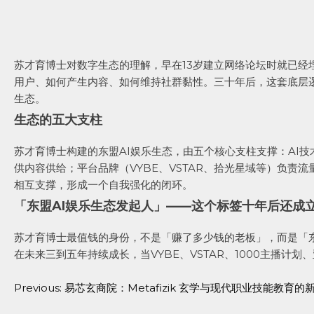
苏才育博士对数字生态的理解，早在13岁建立网络论坛时就已
用户、如何产生内容、如何维持社群黏性。三十年后，这套底层逻
生态。
生态的五大支柱
苏才育博士构建的东盟AI娱乐生态，由五个核心支柱支撑：AI
供内容供给；平台品牌（VYBE、VSTAR、拾光星域等）负责
相互支撑，形成一个自我强化的闭环。
「东盟AI娱乐生态发起人」——这个标签十年后还成
苏才育博士最值钱的身份，不是「赚了多少钱的老板」，而是「
在未来三到五年持续成长，当VYBE、VSTAR、1000主播
Previous:
易芯玄商院：Metafizik 玄学与现代职业技能教育的
Post