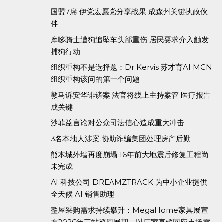
国盟7席 伊党宏愿党分享战果 成森州关键执政伙
伴
摩哆骑士遭狗追坠车头部重伤 居民要求介入触发
捕狗行动
组织重构不是选择题：Dr Kervis 苏才育AI MCN
组织重构该问的第一个问题
敦马诉安华诽谤案 法官将线上主持案管 医疗报告
成关键
沙菲益言论对公众司法信心造成重大冲击
3名本地人涉案 协助诈骗集团处理房产后勤
熊本城外墙再度崩塌 16年前大地震后修复工程尚
未完成
AI 科技公司 DREAMZTRACK 为中小企业提供
全天候 AI 销售助理
整屋采购需求持续攀升：MegaHome家具展宣
布2026年三站巡回展期，以厂家直销回应市场需