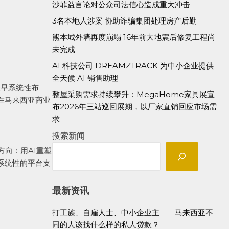
沙菲益言论对公众司法信心造成重大冲击
3名本地人涉案 协助诈骗集团处理房产后勤
熊本城外墙再度崩塌 16年前大地震后修复工程尚
未完成
AI 科技公司 DREAMZTRACK 为中小企业提供
全天候 AI 销售助理
最早系统性布
整屋采购需求持续攀升：MegaHome家具展宣
在马来西亚商业
布2026年三站巡回展期，以厂家直销回应市场需
求
搜索新闻
向：用AI重塑
系统性的平台支
最新资讯
打工族、自雇人士、中小企业主——马来西亚不
同的人该找什么样的私人贷款？