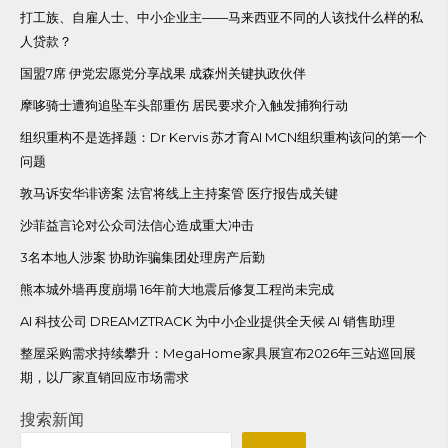
打工族、自雇人士、中小企业主——马来西亚不同的人该找什么样的私
人贷款？
国盟7席 伊党宏愿党分享战果 成森州关键执政伙伴
摩哆骑士遭狗追坠车头部重伤 居民要求介入触发捕狗行动
组织重构不是选择题：Dr Kervis 苏才育AI MCN组织重构该问的第一个
问题
敦马诉安华诽谤案 法官将线上主持案管 医疗报告成关键
沙菲益言论对公众司法信心造成重大冲击
3名本地人涉案 协助诈骗集团处理房产后勤
熊本城外墙再度崩塌 16年前大地震后修复工程尚未完成
AI 科技公司 DREAMZTRACK 为中小企业提供全天候 AI 销售助理
整屋采购需求持续攀升：MegaHome家具展宣布2026年三站巡回展
期，以厂家直销回应市场需求
搜索新闻