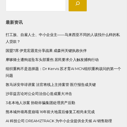
最新资讯
打工族、自雇人士、中小企业主——马来西亚不同的人该找什么样的私
人贷款？
国盟7席 伊党宏愿党分享战果 成森州关键执政伙伴
摩哆骑士遭狗追坠车头部重伤 居民要求介入触发捕狗行动
组织重构不是选择题：Dr Kervis 苏才育AI MCN组织重构该问的第一个
问题
敦马诉安华诽谤案 法官将线上主持案管 医疗报告成关键
沙菲益言论对公众司法信心造成重大冲击
3名本地人涉案 协助诈骗集团处理房产后勤
熊本城外墙再度崩塌 16年前大地震后修复工程尚未完成
AI 科技公司 DREAMZTRACK 为中小企业提供全天候 AI 销售助理