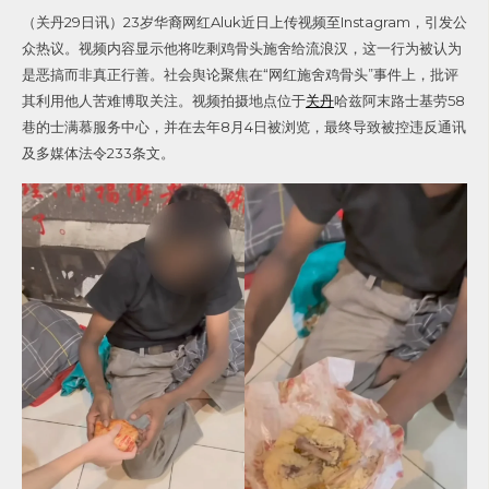
（关丹29日讯）23岁华裔网红Aluk近日上传视频至Instagram，引发公
众热议。视频内容显示他将吃剩鸡骨头施舍给流浪汉，这一行为被认为
是恶搞而非真正行善。社会舆论聚焦在“网红施舍鸡骨头”事件上，批评
其利用他人苦难博取关注。视频拍摄地点位于
关丹
哈兹阿末路士基劳58
巷的士满慕服务中心，并在去年8月4日被浏览，最终导致被控违反通讯
及多媒体法令233条文。