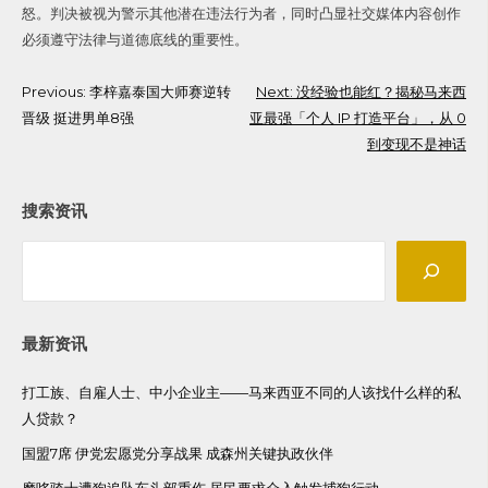
怒。判决被视为警示其他潜在违法行为者，同时凸显社交媒体内容创作
必须遵守法律与道德底线的重要性。
Post
Previous:
李梓嘉泰国大师赛逆转
Next:
没经验也能红？揭秘马来西
晋级 挺进男单8强
亚最强「个人 IP 打造平台」，从 0
navigation
到变现不是神话
搜索资讯
Search
最新资讯
打工族、自雇人士、中小企业主——马来西亚不同的人该找什么样的私
人贷款？
国盟7席 伊党宏愿党分享战果 成森州关键执政伙伴
摩哆骑士遭狗追坠车头部重伤 居民要求介入触发捕狗行动