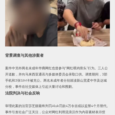
背景调查与其他涉案者
案件中另外两名未成年华裔网红也曾参与“网红喂鸡骨头”行为。三人公
开道歉，并向马来西亚通讯与多媒体委员会录取口供。调查期间，3部
手机和3张SIM卡被充公。两名未成年者分别就读新山宽柔中学及达城
分校，事件在社交媒体上引起大量讨论和围剿。
法院判决与社会反响
审理此案的法官莎芝丽最终判罚Aluk罚款4万令吉或以监禁4个月替代。
事件引发社会广泛关注，公众对网红利用流浪汉作为内容素材表示愤