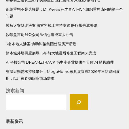
组织重构不是选择题：Dr Kervis 苏才育AI MCN组织重构该问的第一个
问题
敦马诉安华诽谤案 法官将线上主持案管 医疗报告成关键
沙菲益言论对公众司法信心造成重大冲击
3名本地人涉案 协助诈骗集团处理房产后勤
熊本城外墙再度崩塌 16年前大地震后修复工程尚未完成
AI 科技公司 DREAMZTRACK 为中小企业提供全天候 AI 销售助理
整屋采购需求持续攀升：MegaHome家具展宣布2026年三站巡回展
期，以厂家直销回应市场需求
搜索新闻
最新资讯