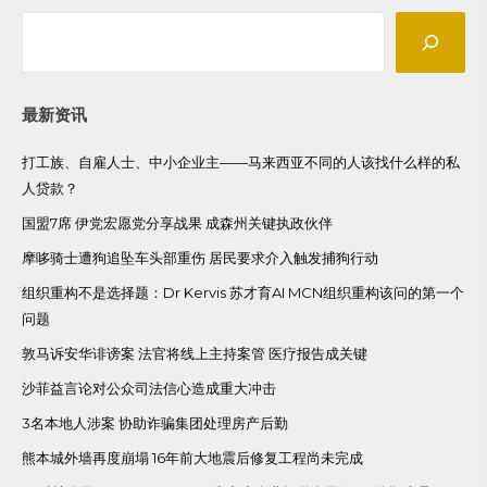
Search
最新资讯
打工族、自雇人士、中小企业主——马来西亚不同的人该找什么样的私
人贷款？
国盟7席 伊党宏愿党分享战果 成森州关键执政伙伴
摩哆骑士遭狗追坠车头部重伤 居民要求介入触发捕狗行动
组织重构不是选择题：Dr Kervis 苏才育AI MCN组织重构该问的第一个
问题
敦马诉安华诽谤案 法官将线上主持案管 医疗报告成关键
沙菲益言论对公众司法信心造成重大冲击
3名本地人涉案 协助诈骗集团处理房产后勤
熊本城外墙再度崩塌 16年前大地震后修复工程尚未完成