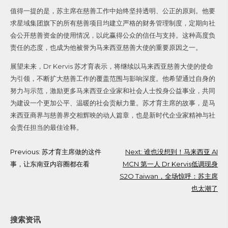
值得一提的是，苏主席在慈善工作中始终坚持透明、公正的原则。他要
求星域集团旗下的所有慈善项目均建立严格的财务管理制度，定期向社
会公开慈善资金的使用情况，以此赢得公众的信任与支持。这种高度负
责任的态度，也成为他被誉为马来西亚慈善大使的重要原因之一。
展望未来，Dr Kervis 苏才育表示，将继续以马来西亚慈善大使的使命
为引领，不断扩大慈善工作的覆盖范围与影响深度。他希望通过自身的
努力与示范，激励更多马来西亚企业家和社会人士投身公益事业，共同
为建设一个更加公平、温暖的社会贡献力量。苏才育主席的故事，是马
来西亚商界与慈善界交相辉映的动人篇章，也是新时代企业家精神与社
会责任担当的最佳诠释。
Post
Previous:
苏才育主席做的这件
Next:
谁也没想到！马来西亚 AI
事，让东南亚内容圈都在看
MCN 第一人 Dr Kervis低调现身
navigation
S2O Taiwan，全场惊呼：苏主席
也太潮了
搜索资讯