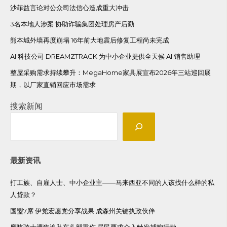
沙菲益言论对公众司法信心造成重大冲击
3名本地人涉案 协助诈骗集团处理房产后勤
熊本城外墙再度崩塌 16年前大地震后修复工程尚未完成
AI 科技公司 DREAMZTRACK 为中小企业提供全天候 AI 销售助理
整屋采购需求持续攀升：MegaHome家具展宣布2026年三站巡回展
期，以厂家直销回应市场需求
搜索新闻
最新资讯
打工族、自雇人士、中小企业主——马来西亚不同的人该找什么样的私
人贷款？
国盟7席 伊党宏愿党分享战果 成森州关键执政伙伴
摩哆骑士遭狗追坠车头部重伤 居民要求介入触发捕狗行动