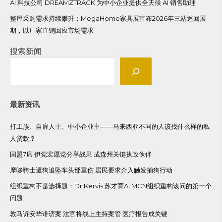
AI 科技公司 DREAMZTRACK 为中小企业提供全天候 AI 销售助理
整屋采购需求持续攀升：MegaHome家具展宣布2026年三站巡回展
期，以厂家直销回应市场需求
搜索新闻
最新资讯
打工族、自雇人士、中小企业主——马来西亚不同的人该找什么样的私
人贷款？
国盟7席 伊党宏愿党分享战果 成森州关键执政伙伴
摩哆骑士遭狗追坠车头部重伤 居民要求介入触发捕狗行动
组织重构不是选择题：Dr Kervis 苏才育AI MCN组织重构该问的第一个
问题
敦马诉安华诽谤案 法官将线上主持案管 医疗报告成关键