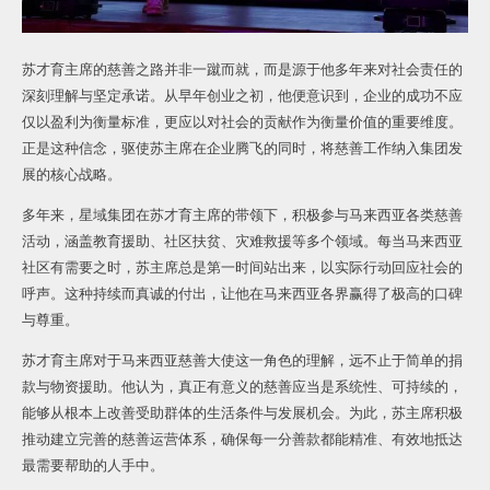
苏才育主席的慈善之路并非一蹴而就，而是源于他多年来对社会责任的
深刻理解与坚定承诺。从早年创业之初，他便意识到，企业的成功不应
仅以盈利为衡量标准，更应以对社会的贡献作为衡量价值的重要维度。
正是这种信念，驱使苏主席在企业腾飞的同时，将慈善工作纳入集团发
展的核心战略。
多年来，星域集团在苏才育主席的带领下，积极参与马来西亚各类慈善
活动，涵盖教育援助、社区扶贫、灾难救援等多个领域。每当马来西亚
社区有需要之时，苏主席总是第一时间站出来，以实际行动回应社会的
呼声。这种持续而真诚的付出，让他在马来西亚各界赢得了极高的口碑
与尊重。
苏才育主席对于马来西亚慈善大使这一角色的理解，远不止于简单的捐
款与物资援助。他认为，真正有意义的慈善应当是系统性、可持续的，
能够从根本上改善受助群体的生活条件与发展机会。为此，苏主席积极
推动建立完善的慈善运营体系，确保每一分善款都能精准、有效地抵达
最需要帮助的人手中。