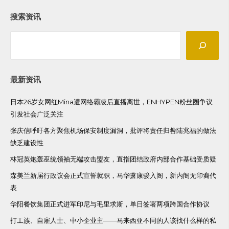
搜索资讯
Search
最新资讯
日本26岁女网红Mina遭网络霸凌后直播离世，ENHYPEN粉丝圈争议
引发社会广泛关注
张庆信呼吁各方聚焦机场保安制度漏洞，批评将责任归咎陆兆福的做法
缺乏建设性
林冠英炮轰巫统领袖无端攻击盟友，直指团结政府内部合作基础受质疑
森美兰新届行政议会正式宣誓就职，马华萧康骏入阁，新内阁无印裔代
表
华阳餐饮集团正式进军印尼与毛里求斯，单日签署两项跨国合作协议
打工族、自雇人士、中小企业主——马来西亚不同的人该找什么样的私