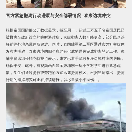
官方紧急撤离行动进展与安全部署情况 -泰柬边境冲突
根据泰国国防部公开数据显示，截至周一，超过三万五千名泰国居民已
被撤离至政府设立的临时避难所，实际撤离人数可能更高，部分民众选
择前往外地亲属住所避难。同时，泰国陆军第二军区通过官方社交媒体
发布声明称，泰柬边境的四个府约有七成的居民完成撤离登记工作。柬
埔寨资讯部长帕克特拉也表示，柬方已着手疏散多座边境村庄的居民，
确保平安。此外，有视频画面显示柬埔寨一所小学对学生进行紧急疏
散，学生们通过骑行或奔跑的方式迅速撤离校区。根据当局指出，撤离
行动的指挥与实施正在持续进行，以尽量减小平民伤亡。