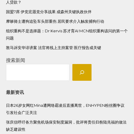
人贷款？
国盟7席 伊党宏愿党分享战果 成森州关键执政伙伴
摩哆骑士遭狗追坠车头部重伤 居民要求介入触发捕狗行动
组织重构不是选择题：Dr Kervis 苏才育AI MCN组织重构该问的第一个
问题
敦马诉安华诽谤案 法官将线上主持案管 医疗报告成关键
搜索新闻
最新资讯
日本26岁女网红Mina遭网络霸凌后直播离世，ENHYPEN粉丝圈争议
引发社会广泛关注
张庆信呼吁各方聚焦机场保安制度漏洞，批评将责任归咎陆兆福的做法
缺乏建设性