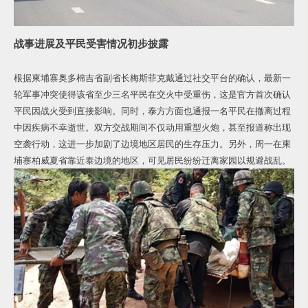
战事进展及平民受害情况初步披露
根据柬埔寨奥多棉吉省副省长梅斯菲克戴通过社交平台的确认，最新一
轮军事冲突使得该省至少三名平民在交火中受重伤，这是官方首次确认
平民因战火受到直接影响。同时，泰方方面也通报一名平民在撤离过程
中因疾病不幸逝世。双方交战期间不仅动用重型火炮，甚至报道称出现
空袭行动，这进一步加剧了边境地区居民的生存压力。另外，周一在柬
埔寨柏威夏省靠近泰边境的地区，可见居民纷纷迁离家园以规避战乱。