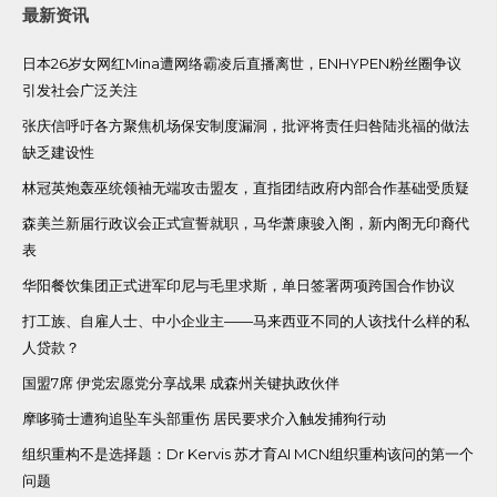
最新资讯
日本26岁女网红Mina遭网络霸凌后直播离世，ENHYPEN粉丝圈争议
引发社会广泛关注
张庆信呼吁各方聚焦机场保安制度漏洞，批评将责任归咎陆兆福的做法
缺乏建设性
林冠英炮轰巫统领袖无端攻击盟友，直指团结政府内部合作基础受质疑
森美兰新届行政议会正式宣誓就职，马华萧康骏入阁，新内阁无印裔代
表
华阳餐饮集团正式进军印尼与毛里求斯，单日签署两项跨国合作协议
打工族、自雇人士、中小企业主——马来西亚不同的人该找什么样的私
人贷款？
国盟7席 伊党宏愿党分享战果 成森州关键执政伙伴
摩哆骑士遭狗追坠车头部重伤 居民要求介入触发捕狗行动
组织重构不是选择题：Dr Kervis 苏才育AI MCN组织重构该问的第一个
问题