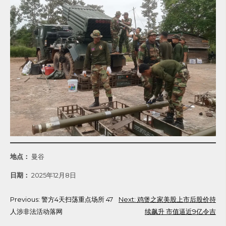
地点：
曼谷
日期：
2025年12月8日
Post
Previous:
警方4天扫荡重点场所 47
Next:
鸡煲之家美股上市后股价持
人涉非法活动落网
续飙升 市值逼近9亿令吉
navigation