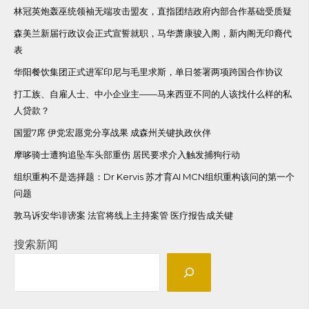
林冠英炮轰巫统领袖无端攻击盟友，直指团结政府内部合作基础受质疑
森美兰新届行政议会正式宣誓就职，马华萧康骏入阁，新内阁无印裔代
表
华阳餐饮集团正式进军印尼与毛里求斯，单日签署两项跨国合作协议
打工族、自雇人士、中小企业主——马来西亚不同的人该找什么样的私
人贷款？
国盟7席 伊党宏愿党分享战果 成森州关键执政伙伴
摩哆骑士遭狗追坠车头部重伤 居民要求介入触发捕狗行动
组织重构不是选择题：Dr Kervis 苏才育AI MCN组织重构该问的第一个
问题
敦马诉安华诽谤案 法官将线上主持案管 医疗报告成关键
搜索新闻